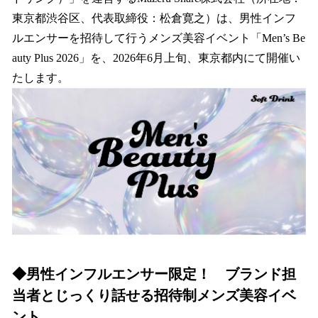
を
東京都渋谷区、代表取締役：松倉寛之）は、男性インフ
読
み
ルエンサーを招待して行うメンズ美容イベント「Men’s Be
込
auty Plus 2026」を、2026年6月上旬、東京都内にて開催い
み
たします。
中
で
す
◆男性インフルエンサー限定！ ブランド担
当者とじっくり話せる招待制メンズ美容イベ
ント