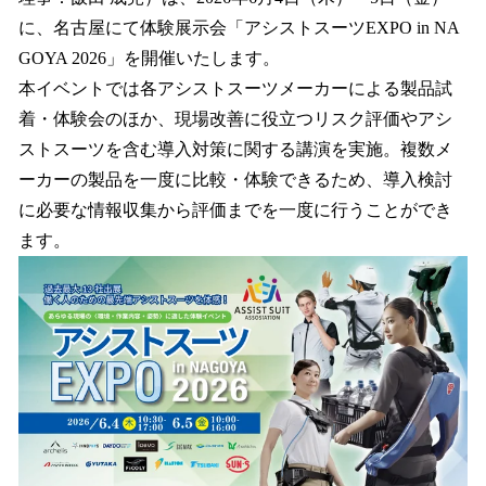
を
に、名古屋にて体験展示会「アシストスーツEXPO in NA
読
み
GOYA 2026」を開催いたします。
込
本イベントでは各アシストスーツメーカーによる製品試
み
着・体験会のほか、現場改善に役立つリスク評価やアシ
中
で
ストスーツを含む導入対策に関する講演を実施。複数メ
す
ーカーの製品を一度に比較・体験できるため、導入検討
に必要な情報収集から評価までを一度に行うことができ
ます。