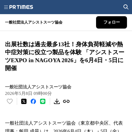
一般社団法人アシストスーツ協会
フォロー
出展社数は過去最多13社！身体負荷軽減や熱
中症対策に役立つ製品を体験 「アシストスー
ツEXPO in NAGOYA 2026」を6月4日・5日に
開催
一般社団法人アシストスーツ協会
2026年5月8日 09時00分
い
い
ね
！
一般社団法人アシストスーツ協会（東京都中央区、代表
数
理事：飯田 成晃）は、2026年6月4日（木）・5日（金）