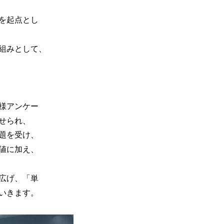
を起点とし
組みとして、
様アンケー
せられ、
題を受け、
値に加え、
広げ、「単
いきます。