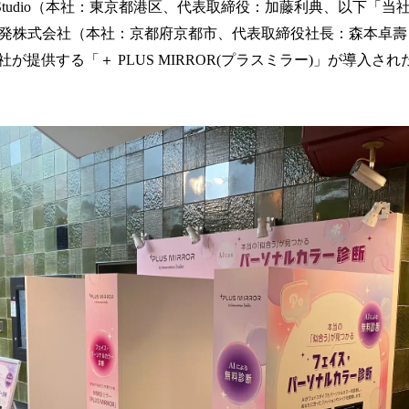
tion Studio（本社：東京都港区、代表取締役：加藤利典、以下「
！
数
C 開発株式会社（本社：京都府京都市、代表取締役社長：森本卓
を
が提供する「＋ PLUS MIRROR(プラスミラー)」が導入さ
読
み
込
み
中
で
す