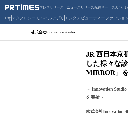
プレスリリース・ニュースリリース配信サービスのPR TIM
Top
テクノロジー
モバイル
アプリ
エンタメ
ビューティー
ファッショ
株式会社Innovation Studio
JR 西日本京
した様々な診
MIRROR」
～ Innovation
を開始～
株式会社Innovation St