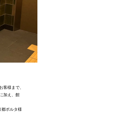
お客様まで、
に加え、館
、京都ポルタ様