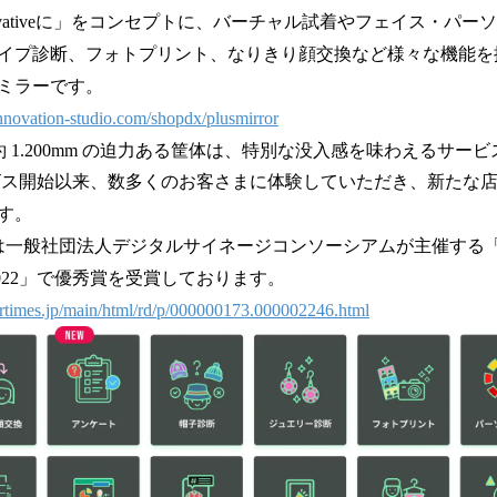
ovativeに」をコンセプトに、バーチャル試着やフェイス・パー
イプ診断、フォトプリント、なりきり顔交換など様々な機能を
ミラーです。
/innovation-studio.com/shopdx/plusmirror
×幅約 1.200mm の迫力ある筐体は、特別な没入感を味わえるサー
のサービス開始以来、数多くのお客さまに体験していただき、新たな
す。
6 月には一般社団法人デジタルサイネージコンソーシアムが主催する
022」で優秀賞を受賞しております。
/prtimes.jp/main/html/rd/p/000000173.000002246.html