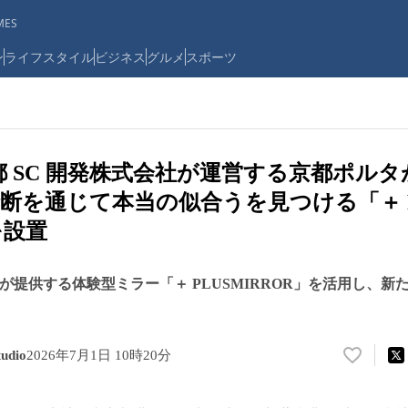
ES
ン
ライフスタイル
ビジネス
グルメ
スポーツ
都 SC 開発株式会社が運営する京都ポルタ
断を通じて本当の似合うを見つける「＋ P
を設置
 Studio が提供する体験型ミラー「＋ PLUSMIRROR」を活用
udio
2026年7月1日 10時20分
い
い
ね