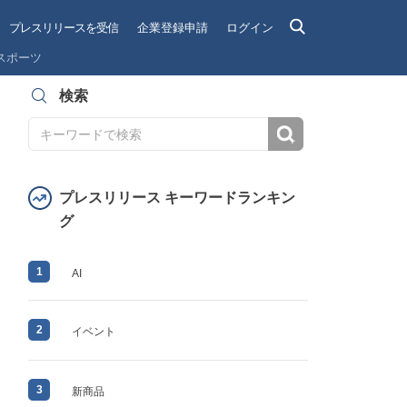
プレスリリースを受信
企業登録申請
ログイン
スポーツ
検索
検索
プレスリリース キーワードランキン
グ
1
AI
2
イベント
3
新商品