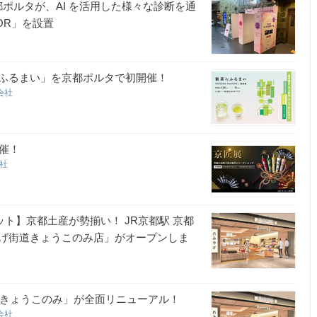
都ポルタが、AI を活用した様々な診断を通
OR」を設置
ふるまい」を京都ポルタで初開催！
会社
催！
会社
ト】京都土産が勢揃い！ JR京都駅 京都
げ街道きょうこのみ店」がオープンしま
「きょうこのみ」が全面リニューアル！
会社