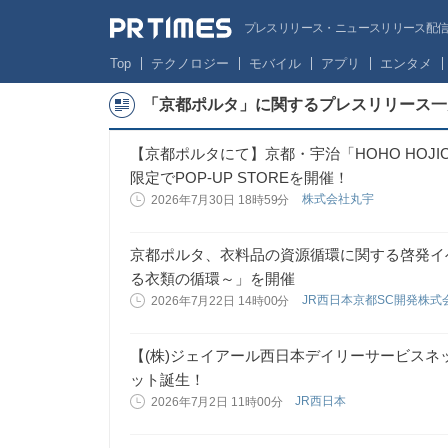
プレスリリース・ニュースリリース配信サー
Top
テクノロジー
モバイル
アプリ
エンタメ
「京都ポルタ」に関するプレスリリース一
【京都ポルタにて】京都・宇治「HOHO HOJIC
限定でPOP-UP STOREを開催！
株式会社丸宇
2026年7月30日 18時59分
京都ポルタ、衣料品の資源循環に関する啓発イベ
る衣類の循環～」を開催
JR西日本京都SC開発株式
2026年7月22日 14時00分
【(株)ジェイアール西日本デイリーサービス
ット誕生！
JR西日本
2026年7月2日 11時00分