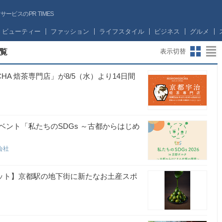
ビスのPR TIMES
ビューティー
ファッション
ライフスタイル
ビジネス
グルメ
覧
表示切替
HA 焙茶専門店」が8/5（水）より14日間
ント「私たちのSDGs ～古都からはじめ
会社
ネット】京都駅の地下街に新たなお土産スポ