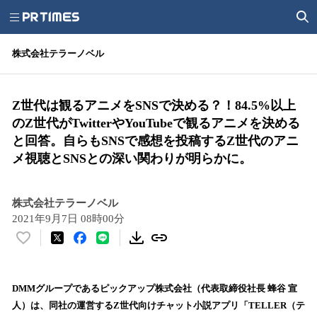
株式会社テラーノベル
Z世代は観るアニメをSNSで決める？！84.5%以上
のZ世代がTwitterやYouTubeで観るアニメを決める
と回答。自らもSNSで感想を投稿するZ世代のアニ
メ視聴とSNSとの深い関わりが明らかに。
株式会社テラーノベル
2021年9月7日 08時00分
い
い
ね
！
DMMグループであるピックアップ株式会社（代表取締役社長 蜂谷 宣
数
人）は、同社の運営するZ世代向けチャット小説アプリ「TELLER（テ