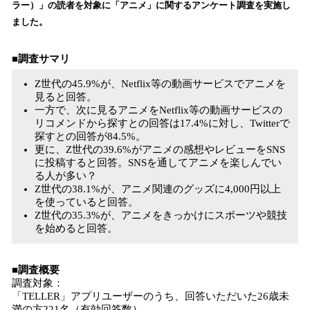
を
ラー）」の読者を対象に「アニメ」に関するアンケート調査を実施し
読
ました。
み
込
■調査サマリ
み
中
Z世代の45.9%が、Netflix等の動画サービスでアニメを
で
見ると回答。
す
一方で、次に見るアニメをNetflix等の動画サービスの
リコメンドから探すとの回答は17.4%に対し、Twitterで
探すとの回答が84.5%。
更に、Z世代の39.6%がアニメの感想やレビューをSNS
に投稿すると回答。SNSを通してアニメを楽しんでい
る人が多い？
Z世代の38.1%が、アニメ関連のグッズに4,000円以上
を使っていると回答。
Z世代の35.3%が、アニメをきっかけにスポーツや競技
を始めると回答。
■調査概要
調査対象：
「TELLER」アプリユーザーのうち、回答いただいた26歳未
満の方221名（有効回答数）