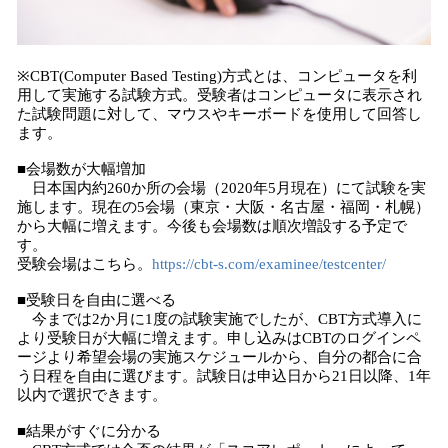
※CBT(Computer Based Testing)方式とは、コンピュータを利
用して実施する試験方式。受験者はコンピュータに表示され
た試験問題に対して、マウスやキーボードを使用して回答し
ます。
■会場数が大幅増加
日本国内約260か所の会場（2020年5月現在）にて試験を実
施します。現在の5会場（東京・大阪・名古屋・福岡・札幌）
から大幅に増えます。今後も会場数は順次増設する予定で
す。
受験会場はこちら。
https://cbt-s.com/examinee/testcenter/
■受験日を自由に選べる
今までは2か月に1度の試験実施でしたが、CBT方式導入に
より受験日が大幅に増えます。申し込みはCBTのログインペ
ージより希望会場の実施スケジュールから、自分の都合に合
う日程を自由に選びます。試験日は申込日から21日以降、1年
以内で選択できます。
■結果がすぐに分かる