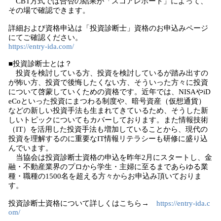
CBT方式では合否の結果が「スコアレポート」によって、
その場で確認できます。
詳細および資格申込は「投資診断士」資格のお申込みページ
にてご確認ください。
https://entry-ida.com/
■投資診断士とは？
投資を検討している方、投資を検討しているが踏み出すの
が怖い方、投資で後悔したくない方、そういった方々に投資
について啓蒙していくための資格です。近年では、NISAやiD
eCoといった投資にまつわる制度や、暗号資産（仮想通貨）
などの新しい投資手法も生まれてきているため、そうした新
しいトピックについてもカバーしております。また情報技術
（IT）を活用した投資手法も増加していることから、現代の
投資を理解するのに重要なIT情報リテラシーも研修に盛り込
んでいます。
当協会は投資診断士資格の申込を昨年2月にスタートし、金
融・不動産業界のプロから学生・主婦に至るまであらゆる業
種・職種の1500名を超える方々からお申込み頂いておりま
す。
投資診断士資格について詳しくはこちら→
https://entry-ida.c
om/