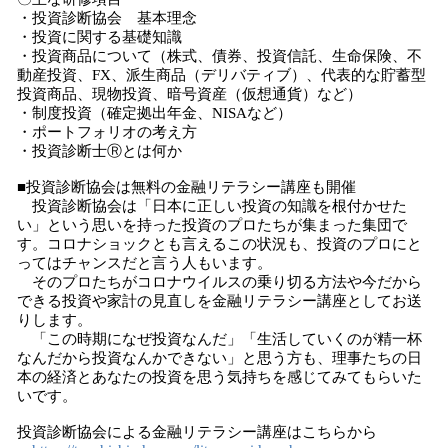
・投資診断協会 基本理念
・投資に関する基礎知識
・投資商品について（株式、債券、投資信託、生命保険、不
動産投資、FX、派生商品（デリバティブ）、代表的な貯蓄型
投資商品、現物投資、暗号資産（仮想通貨）など）
・制度投資（確定拠出年金、NISAなど）
・ポートフォリオの考え方
・投資診断士Ⓡとは何か
■投資診断協会は無料の金融リテラシー講座も開催
投資診断協会は「日本に正しい投資の知識を根付かせた
い」という思いを持った投資のプロたちが集まった集団で
す。コロナショックとも言えるこの状況も、投資のプロにと
ってはチャンスだと言う人もいます。
そのプロたちがコロナウイルスの乗り切る方法や今だから
できる投資や家計の見直しを金融リテラシー講座としてお送
りします。
「この時期になぜ投資なんだ」「生活していくのが精一杯
なんだから投資なんかできない」と思う方も、理事たちの日
本の経済とあなたの投資を思う気持ちを感じてみてもらいた
いです。
投資診断協会による金融リテラシー講座はこちらから