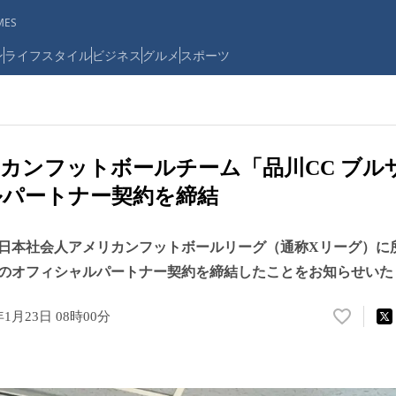
ES
ン
ライフスタイル
ビジネス
グルメ
スポーツ
カンフットボールチーム「品川CC ブル
ルパートナー契約を締結
日本社会人アメリカンフットボールリーグ（通称Xリーグ）に所
年度のオフィシャルパートナー契約を締結したことをお知らせいた
年1月23日 08時00分
い
い
ね
！