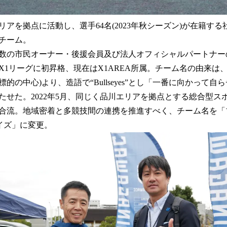
エリアを拠点に活動し、選手64名(2023年秋シーズン)が在籍す
チーム。
数の市民オーナー・後援会員及び法人オフィシャルパートナー
X1リーグに初昇格、現在はX1AREA所属。チーム名の由来は、英語の“b
的の中心)より、造語で“Bullseyes”とし「一番に向かって
たせた。2022年5月、同じく品川エリアを拠点とする総合型ス
合流。地域密着と多競技間の連携を推進すべく、チーム名を「
ザイズ」に変更。