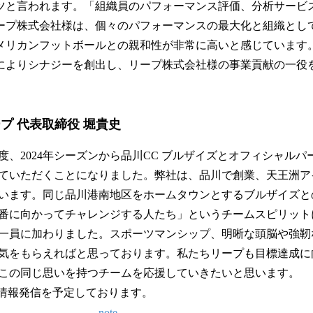
ツと言われます。「組織員のパフォーマンス評価、分析サービ
ープ株式会社様は、個々のパフォーマンスの最大化と組織とし
メリカンフットボールとの親和性が非常に高いと感じています
によりシナジーを創出し、リープ株式会社様の事業貢献の一役
プ 代表取締役 堀貴史
度、2024年シーズンから品川CC ブルザイズとオフィシャル
ていただくことになりました。弊社は、品川で創業、天王洲ア
います。同じ品川港南地区をホームタウンとするブルザイズと
番に向かってチャレンジする人たち」というチームスピリット
一員に加わりました。スポーツマンシップ、明晰な頭脳や強靭
気をもらえればと思っております。私たちリープも目標達成に
この同じ思いを持つチームを応援していきたいと思います。
も情報発信を予定しております。
note