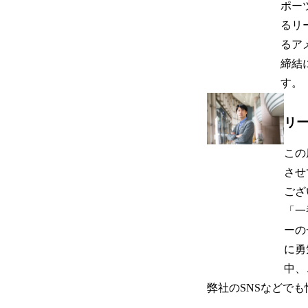
ポー
るリ
るア
締結
す。
リー
この
させ
ござ
「一
ーの
に勇
中、
弊社のSNSなどで