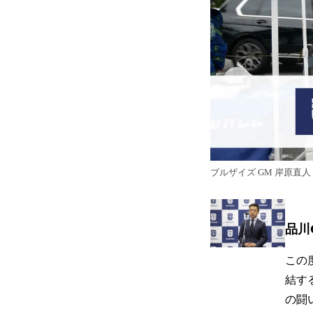
ブルザイズ GM 岸原直
品川
この
結す
の闘