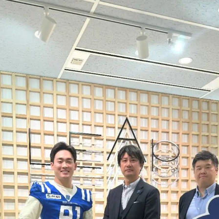
数
を
読
み
込
み
中
で
す