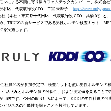
モンによる不調に寄り添うフェムテックカンパニー、株式会社T
！
数
渋谷区、代表取締役CEO：二宮 未摩子、
https://www.truly-japan.
を
式会社（本社：東京都千代田区、代表取締役 CEO：髙橋 誠）と
読
、TRULYの新サービスである男性ホルモン検査キット「MENOPO
み
込
oCを実施します。
み
中
で
す
の男性社員20名が参加予定で、検査キットを使い男性ホルモンの
、生活状況とホルモン値の関係性」および測定値を見ることで
が目的です。今回の取り組みによって、KDDIの男性社員の健
ンビジネスの可能性を探ることも検討しています。