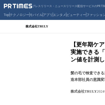
プレスリリース・ニュースリリース配信サービスのPR TIM
Top
テクノロジー
モバイル
アプリ
エンタメ
ビューティー
ファッショ
株式会社TRULY
【更年期ケア
実施できる「
ン値を計測し
髪の毛で検査できる男
造本部社員の意識変
株式会社TRULY
202