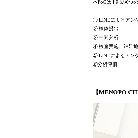
本PoCは下記の6
① LINEによるアン
② 検体提出
③ 中間分析
④ 検査実施、結果
⑤ LINEによるアン
⑥分析評価
【MENOPO C