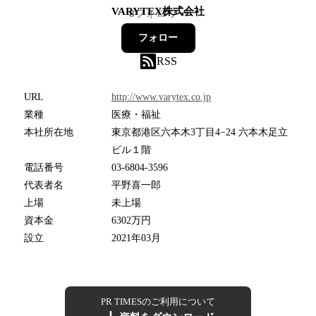
VARYTEX株式会社
8
フォロワー
フォロー
RSS
URL
http://www.varytex.co.jp
業種
医療・福祉
本社所在地
東京都港区六本木3丁目4−24 六本木足立
ビル１階
電話番号
03-6804-3596
代表者名
平野喜一郎
上場
未上場
資本金
6302万円
設立
2021年03月
PR TIMESのご利用について