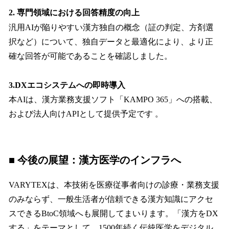
2. 専門領域における回答精度の向上
汎用AIが陥りやすい漢方独自の概念（証の判定、方剤選
択など）について、独自データと最適化により、より正
確な回答が可能であることを確認しました。
3.DXエコシステムへの即時導入
本AIは、漢方業務支援ソフト「KAMPO 365」への搭載、
および法人向けAPIとして提供予定です 。
■
今後の展望：漢方医学のインフラへ
VARYTEXは、本技術を医療従事者向けの診療・業務支援
のみならず、一般生活者が信頼できる漢方知識にアクセ
スできるBtoC領域へも展開してまいります。「漢方をDX
する」をテーマとして、1500年続く伝統医学をデジタル