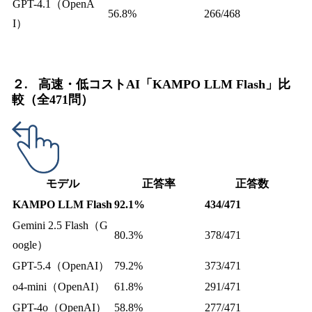
GPT-4.1（OpenA
56.8%
266/468
I）
２. 高速・低コストAI「KAMPO LLM Flash」比
較（全471問）
モデル
正答率
正答数
KAMPO LLM Flash
92.1%
434/471
Gemini 2.5 Flash（G
80.3%
378/471
oogle）
GPT-5.4（OpenAI）
79.2%
373/471
o4-mini（OpenAI）
61.8%
291/471
GPT-4o（OpenAI）
58.8%
277/471