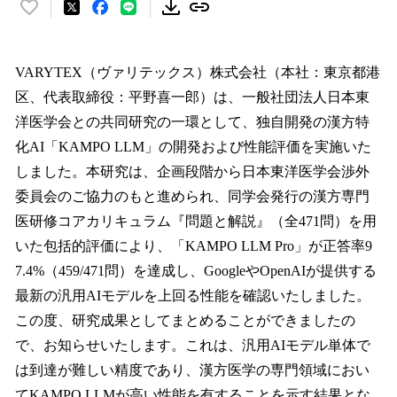
い
い
ね
！
VARYTEX（ヴァリテックス）株式会社（本社：東京都港
数
区、代表取締役：平野喜一郎）は、一般社団法人日本東
を
洋医学会との共同研究の一環として、独自開発の漢方特
読
み
化AI「KAMPO LLM」の開発および性能評価を実施いた
込
しました。本研究は、企画段階から日本東洋医学会渉外
み
委員会のご協力のもと進められ、同学会発行の漢方専門
中
で
医研修コアカリキュラム『問題と解説』（全471問）を用
す
いた包括的評価により、「KAMPO LLM Pro」が正答率9
7.4%（459/471問）を達成し、GoogleやOpenAIが提供する
最新の汎用AIモデルを上回る性能を確認いたしました。
この度、研究成果としてまとめることができましたの
で、お知らせいたします。これは、汎用AIモデル単体で
は到達が難しい精度であり、漢方医学の専門領域におい
てKAMPO LLMが高い性能を有することを示す結果とな