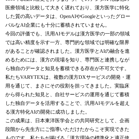
医療領域と比較して大きく遅れており、漢方医学に特化
した質の高いデータは、OpenAIやGoogleといったグロー
バルなAI企業にも十分に蓄積されていません。
今回の評価でも、汎用AIモデルは漢方医学の一部の領域
では高い精度を示す一方、専門的な領域では明確な限界
があることが確認されました。漢方医学とAIの融合を進
めるためには、漢方の現場を知り、専門医と連携しなが
ら独自のデータと知見を蓄積できる存在が不可欠です。
私たちVARYTEXは、複数の漢方DXサービスの開発・運
用を通じて、まさにその役割を担ってきました。実臨床
から得られた知見と、自社サービスの運用を通じて蓄積
した独自データを活用することで、汎用AIモデルを超え
る漢方特化AIの開発に成功しました。
この成果は、日本東洋医学会との共同研究として、企画
段階から先生方にご指導いただけたからこそ実現できた
ものです。私たちが掲げる「漢方理論の標準化と適正使