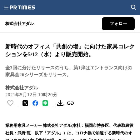
株式会社アダル
フォロー
新時代のオフィス「共創の場」に向けた家具コレク
ションを5/12（水）より販売開始。
全3回に分けたリリースのうち、第1弾はエントランス向けの
家具全26シリーズをリリース。
株式会社アダル
2021年5月12日 10時20分
い
い
ね
！
業務用家具メーカー 株式会社アダル(本社：福岡市博多区、代表取締役
数
社⻑：武野 ⿓ 以下「アダル」）は、コロナ禍で加速する新時代のオ
を