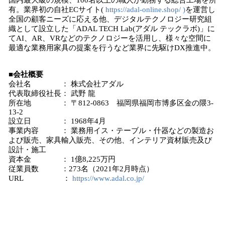
国内最大級の規模、100名以上の職人が勤務する総合工場を所
有。業界初の自社ECサイト(
https://adal-online.shop/ )
を運営し
全国の顧客ニーズに応える他、デジタルテクノロジー研究組
織として設立した「ADAL TECH Lab(アダル テックラボ)」に
てAI、AR、VRなどのテクノロジーを活用し、様々な空間に
最適な業務用家具の提案を行うなど業界に先駆けDX推進中。
■会社概要
会社名 ： 株式会社アダル
代表取締役社長： 武野 龍
所在地 ： 〒812-0863 福岡県福岡市博多区金の隈3-
13-2
設立日 ： 1968年4月
事業内容 ： 業務用イス・テーブル・什器などの製造お
よび販売、家具輸入販売、その他、インテリア資材販売及び
設計・施工
資本金 ： 1億8,225万円
従業員数 ：273名（2021年2月時点）
URL ：
https://www.adal.co.jp/