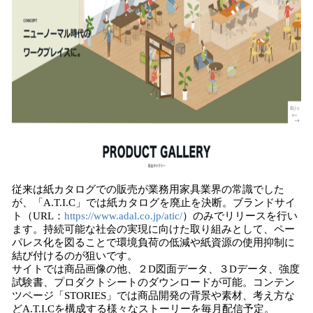
従来は紙カタログでの販売が業務用家具業界の常識でした
が、「A.T.I.C」では紙カタログを廃止を決断。ブランドサイ
ト（URL：
https://www.adal.co.jp/atic/
）のみでリリースを行い
ます。持続可能な社会の実現に向けた取り組みとして、ペー
パレス化を図ることで環境負荷の低減や紙資源の使用抑制に
結び付けるのが狙いです。
サイトでは商品画像の他、２D図面データ、３Dデータ、強度
試験書、プロダクトシートのダウンロードが可能。コンテン
ツページ「STORIES」では商品開発の背景や素材、考え方な
どA.T.I.Cを構成する様々なストーリーを毎月配信予定。