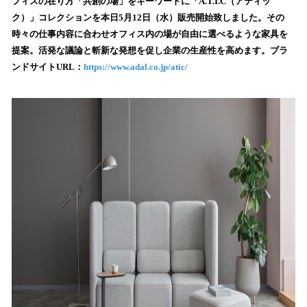
フィスの在り方「共創の場」をキーワードに「A.T.I.C（アティッ
読
ク）」コレクションを本日5月12日（水）販売開始致しました。その
み
時々の仕事内容に合わせオフィス内の場が自由に選べるような家具を
込
提案。活発な議論と斬新な発想を促し企業の生産性を高めます。ブラ
み
ンドサイトURL：
https://www.adal.co.jp/atic/
中
で
す