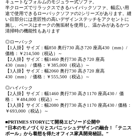
キュートなフォルムのモジュラー式ソファ。
半クローズでリラックスできるハイバックソファ、幅広い用
途で使用できるローバックソファの2シリーズがあります。縫
い目部分には意匠性の高いデザインステッチをアクセントに
施し、ベースはオークの無垢材を使用し、温かみがあるかつ
清掃時の機能性もあります
◎ローバック
【1人掛】サイズ：幅850 奥行730 高さ720 座高430（mm）/
価格：￥214,500（税込）～
【2人掛】サイズ：幅1460 奥行730 高さ720 座高
430（mm） / 価格：￥385,000（税込）～
【3人掛】サイズ：幅2060 奥行730 高さ720 座高
430（mm） / 価格：￥555,500（税込）～
◎ハイバック
【2人掛】サイズ：幅1460 奥行730 高さ1170 座高430 / 価
格： ￥484,000（税込）～
【3人掛】サイズ：幅2080 奥行730 高さ1170 座高430 / 価格：
￥693,000（税込）～
■PRTIMES STORYにて開発エピソード公開中
”日本のモノづくりとスパニッシュデザインの融合！「テニス
ボール」から着想を得たオフィス家具開発秘話。”