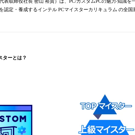
数
表取締役社長 密山 裕貴）は、PC/カスタムPCの魅力‧知識
を
を認定・養成するインテル PCマイスターカリキュラム の全国
読
み
込
み
中
で
す
スターとは？