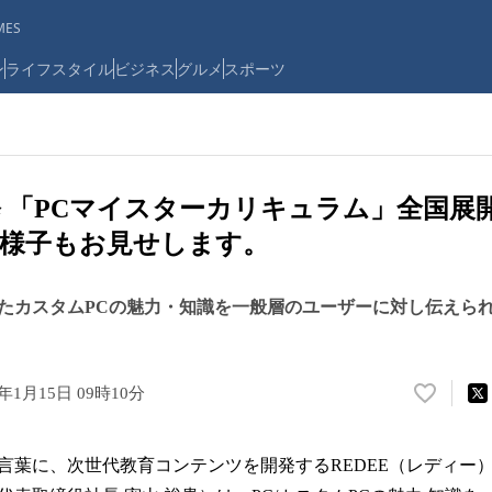
ES
ン
ライフスタイル
ビジネス
グルメ
スポーツ
 「PCマイスターカリキュラム」全国展
様子もお見せします。
たカスタムPCの魅力・知識を一般層のユーザーに対し伝えら
4年1月15日 09時10分
い
い
ね
合言葉に、次世代教育コンテンツを開発するREDEE（レディー
！