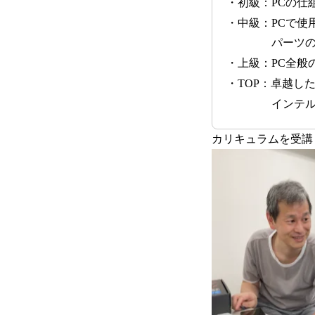
・初級：PCの仕
・中級：PCで使
パーツの選定
・上級：PC全般
・TOP：卓越し
インテルPC
カリキュラムを受講