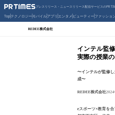
プレスリリース・ニュースリリース配信サービスのPR TIM
Top
テクノロジー
モバイル
アプリ
エンタメ
ビューティー
ファッショ
REDEE株式会社
インテル監修
実際の授業の
〜インテルが監修し
成〜
REDEE株式会社
202
eスポーツ×教育を