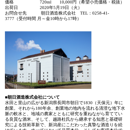
価格 720ml 10,000円（希望小売価格・税抜）
出荷日 2020年5月19日（火）
お問合せ先 朝日酒造株式会社 TEL：0258-41-
3777（受付時間 月～金10時から17時）
■朝日酒造株式会社について
水田と里山の広がる新潟県長岡市朝日で1830（天保元）年に
創業。それから180年余、創業地の地内を流れる清澄な地下水
脈の軟水と、地域の農家とともに研究を重ねながら育ててい
る良質な酒米、そして、越路杜氏から継承する知恵と基礎研
究による技術革新で、新潟産にこだわった真摯な酒造りを続