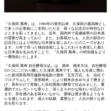
『久保田 萬寿』は、1986年の発売以来、久保田の最高峰とし
て多くのお客様にご支持いただき、様々な記念日や特別なひ
とときを彩ってきました。近年、国内外で高価格帯の日本酒
の需要が高まっており、また、お客様からも、人生の節目の
記念日にはより特別な日本酒を楽しみたいとのニーズがあり
ます。35年で培った独自技術によるこだわりを表現した新た
な日本酒を生み出すことで、『久保田 萬寿』の特別感をより
一層強化いたします。
『久保田 萬寿 自社酵母仕込』は、酒米、精米方法、自社酵母
の3つにこだわり醸した久保田 萬寿です。蔵人も生産に携わ
った新潟県長岡市越路地域産の酒米「五百万石」を、自社で
プログラムした「原形精米」により精米歩合40％まで磨き上
げ、長年かけて育種した自社開発の酵母で仕込みました。重
層的でエレガントな香りと、深くまろやかな味わいが広がり
ます。存在感のある味わいながら、後味は透き通るようなキ
レを感じられます。成人や結婚、還暦など、人生の様々な節
目を彩ります。