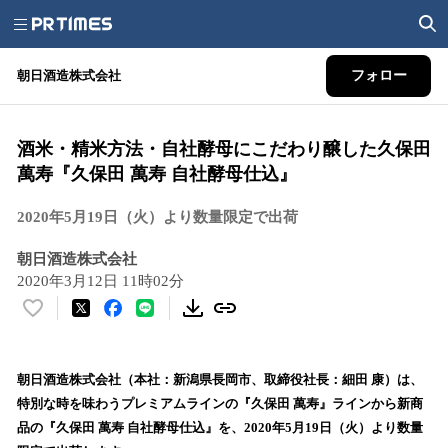
朝日酒造株式会社
フォロー
酒米・精米方法・自社酵母にこだわり醸した久保田
萬寿『久保田 萬寿 自社酵母仕込』
2020年5月19日（火）より数量限定で出荷
朝日酒造株式会社
2020年3月12日 11時02分
い
い
ね
！
朝日酒造株式会社（本社：新潟県長岡市、取締役社長：細田 康）は、
数
特別な時を味わうプレミアムラインの『久保田 萬寿』ラインから新商
を
品の『久保田 萬寿 自社酵母仕込』を、2020年5月19日（火）より数量
読