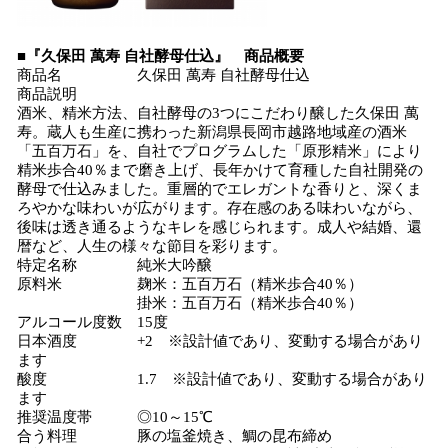
■『久保田 萬寿 自社酵母仕込』 商品概要
商品名 久保田 萬寿 自社酵母仕込
商品説明
酒米、精米方法、自社酵母の3つにこだわり醸した久保田 萬
寿。蔵人も生産に携わった新潟県長岡市越路地域産の酒米
「五百万石」を、自社でプログラムした「原形精米」により
精米歩合40％まで磨き上げ、長年かけて育種した自社開発の
酵母で仕込みました。重層的でエレガントな香りと、深くま
ろやかな味わいが広がります。存在感のある味わいながら、
後味は透き通るようなキレを感じられます。成人や結婚、還
暦など、人生の様々な節目を彩ります。
特定名称 純米大吟醸
原料米 麹米：五百万石（精米歩合40％）
掛米：五百万石（精米歩合40％）
アルコール度数 15度
日本酒度 +2 ※設計値であり、変動する場合があり
ます
酸度 1.7 ※設計値であり、変動する場合があり
ます
推奨温度帯 ◎10～15℃
合う料理 豚の塩釜焼き、鯛の昆布締め