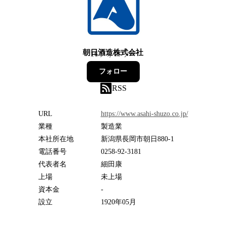
朝日酒造株式会社
16
フォロワー
フォロー
RSS
URL
https://www.asahi-shuzo.co.jp/
業種
製造業
本社所在地
新潟県長岡市朝日880-1
電話番号
0258-92-3181
代表者名
細田康
上場
未上場
資本金
-
設立
1920年05月