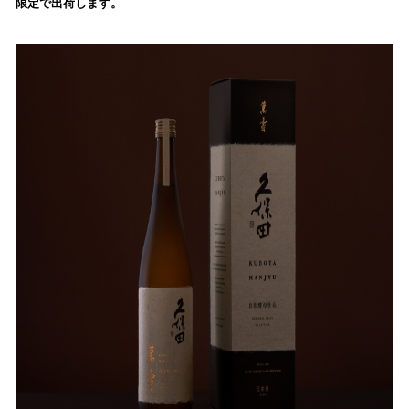
限定で出荷します。
み
込
み
中
で
す