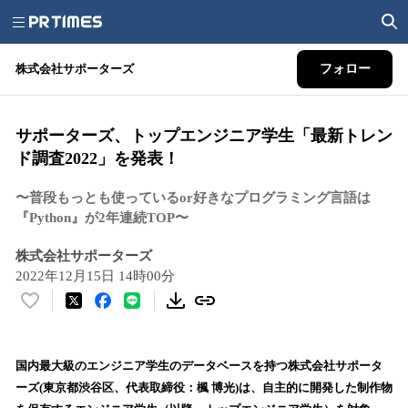
株式会社サポーターズ
フォロー
サポーターズ、トップエンジニア学生「最新トレン
ド調査2022」を発表！
〜普段もっとも使っているor好きなプログラミング言語は
『Python』が2年連続TOP〜
株式会社サポーターズ
2022年12月15日 14時00分
い
い
ね
！
国内最大級のエンジニア学生のデータベースを持つ株式会社サポータ
数
ーズ(東京都渋谷区、代表取締役：楓 博光)は、自主的に開発した制作物
を