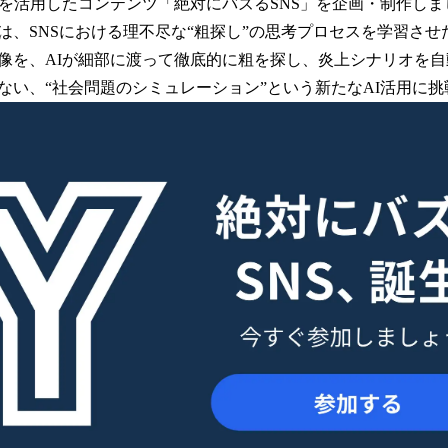
Iを活用したコンテンツ「絶対にバズるSNS」を企画・制作しま
読
は、SNSにおける理不尽な“粗探し”の思考プロセスを学習させ
み
込
像を、AIが細部に渡って徹底的に粗を探し、炎上シナリオを
み
ない、“社会問題のシミュレーション”という新たなAI活用に
中
で
す