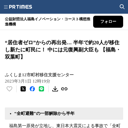
公益財団法人福島イノベーション・コースト構想推
フォロー
進機構
“居住者ゼロ”からの再出発… 半年で約20人が移住
し新たに町民に！ 中には元復興副大臣も 【福島・
双葉町】
ふくしま12市町村移住支援センター
2023年3月1日 12時19分
い
い
ね
！
“全町避難”の一部解除から半年
数
を
福島第一原発が立地し、東日本大震災による事故で「全町
読