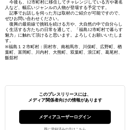
今後も、12市町村に移住してチャレンジしている方や著名
⼈など、幅広いジャンルの人物が登場する予定です。
記事でお話しを伺った方は取材のご紹介が可能ですので、
ぜひお問い合わせください。
復興の最前線で挑戦を続ける方や、大自然の中で自分らし
く生活する方たちの日常を通して、「福島12市町村で暮らす
魅⼒」に触れて頂けると思います。よろしくお願いいたしま
す。
※福島１２市町村：⽥村市、南相⾺市、川俣町、広野町、楢
葉町、富岡町、川内村、⼤熊町、双葉町、浪江町、葛尾村、
飯舘村
このプレスリリースには、
メディア関係者向けの情報があります
メディアユーザーログイン
既に登録済みの方はこちら