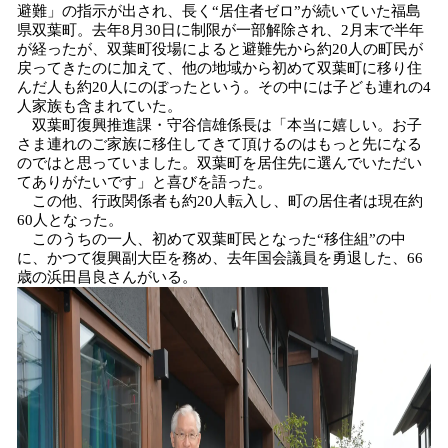
避難」の指示が出され、長く“居住者ゼロ”が続いていた福島
み
県双葉町。去年8月30日に制限が一部解除され、2月末で半年
込
が経ったが、双葉町役場によると避難先から約20人の町民が
み
戻ってきたのに加えて、他の地域から初めて双葉町に移り住
中
んだ人も約20人にのぼったという。その中には子ども連れの4
で
人家族も含まれていた。
す
双葉町復興推進課・守谷信雄係長は「本当に嬉しい。お子
さま連れのご家族に移住してきて頂けるのはもっと先になる
のではと思っていました。双葉町を居住先に選んでいただい
てありがたいです」と喜びを語った。
この他、行政関係者も約20人転入し、町の居住者は現在約
60人となった。
このうちの一人、初めて双葉町民となった“移住組”の中
に、かつて復興副大臣を務め、去年国会議員を勇退した、66
歳の浜田昌良さんがいる。