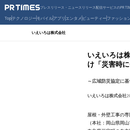
プレスリリース・ニュースリリース配信サービスのPR TIM
Top
テクノロジー
モバイル
アプリ
エンタメ
ビューティー
ファッショ
いえいろは株式会社
いえいろは株
け「災害時に
～広域防災協定に基
いえいろは株式会社
2
屋根・外壁工事の専
（本社：岡山県岡山市