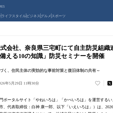
ES
ン
ライフスタイル
ビジネス
グルメ
スポーツ
式会社、奈良県三宅町にて自主防災組織
備える10の知識」防災セミナーを開催
づく、住民主体の実効的な事前対策と復旧体制の共有～
026年5月29日 11時30分
い
い
ね
門ポータルサイト「やねいろは」「かべいろは」を運営するい
！
数
、代表取締役：白神 康一郎、以下「いえいろは」）は、2026
を