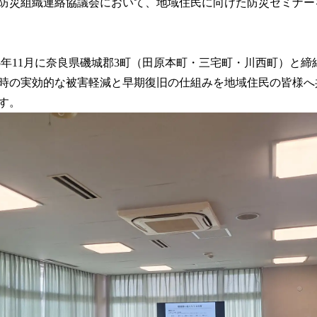
防災組織連絡協議会において、地域住民に向けた防災セミナー
読
み
込
み
25年11月に奈良県磯城郡3町（田原本町・三宅町・川西町）と
中
時の実効的な被害軽減と早期復旧の仕組みを地域住民の皆様へ
で
す
す。