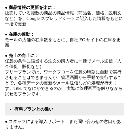
● 商品情報の更新を楽に：
販売している複数の商品の商品情報（商品名、価格、説明文
など）を、Google スプレッドシートに記入した情報をもとに
一括で更新
● 在庫の連動：
モールの店舗の在庫数をもとに、自社 EC サイトの在庫を更
新
● 売上の向上に：
任意の条件に該当する注文の購入者に一括でメール送信（入
金催促、販促など）
フリープランでは、ワークフローを任意の時刻に自動で実行
させることはできませんが、管理画面から手動で実行するこ
とで、各種データの更新やメール送信などの処理が行えま
す。TēPs でなにができるのか、実際に管理画面を触りながら
試せるプランです。
有料プランとの違い
● スタッフによる導入サポート、また問い合わせの窓口があ
りません。