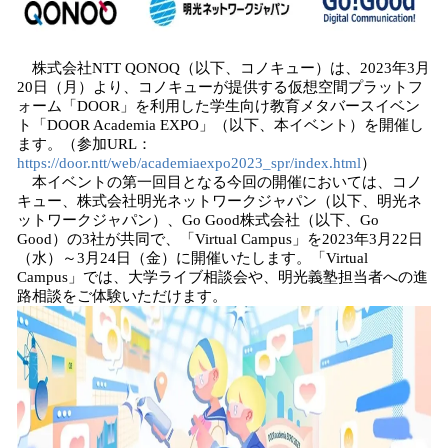
数
を
読
み
株式会社NTT QONOQ（以下、コノキュー）は、2023年3月
込
20日（月）より、コノキューが提供する仮想空間プラットフ
み
ォーム「DOOR」を利用した学生向け教育メタバースイベン
ト「DOOR Academia EXPO」（以下、本イベント）を開催し
中
ます。（参加URL：
で
https://door.ntt/web/academiaexpo2023_spr/index.html
）
す
本イベントの第一回目となる今回の開催においては、コノ
キュー、株式会社明光ネットワークジャパン（以下、明光ネ
ットワークジャパン）、Go Good株式会社（以下、Go
Good）の3社が共同で、「Virtual Campus」を2023年3月22日
（水）～3月24日（金）に開催いたします。「Virtual
Campus」では、大学ライブ相談会や、明光義塾担当者への進
路相談をご体験いただけます。