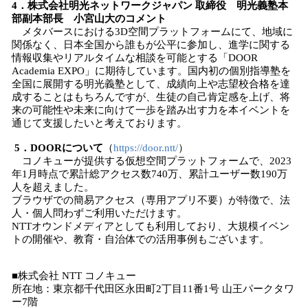
4．株式会社明光ネットワークジャパン 取締役 明光義塾本
部副本部長 小宮山大のコメント
メタバースにおける3D空間プラットフォームにて、地域に
関係なく、日本全国から誰もが公平に参加し、進学に関する
情報収集やリアルタイムな相談を可能とする「DOOR
Academia EXPO」に期待しています。国内初の個別指導塾を
全国に展開する明光義塾として、成績向上や志望校合格を達
成することはもちろんですが、生徒の自己肯定感を上げ、将
来の可能性や未来に向けて一歩を踏み出す力を本イベントを
通じて支援したいと考えております。
5．DOORについて
（
https://door.ntt/
）
コノキューが提供する仮想空間プラットフォームで、2023
年1月時点で累計総アクセス数740万、累計ユーザー数190万
人を超えました。
ブラウザでの簡易アクセス（専用アプリ不要）が特徴で、法
人・個人問わずご利用いただけます。
NTTオウンドメディアとしても利用しており、大規模イベン
トの開催や、教育・自治体での活用事例もございます。
■株式会社 NTT コノキュー
所在地：東京都千代田区永田町2丁目11番1号 山王パークタワ
ー7階