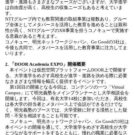
進学・進路もさまざまなフェーズがございますが、大学進学
は自由度が高く、高校生の収集ニーズもあると考えていま
す。
NTTグループ内でも教育関連の取組事業は複数あり、グルー
プ全体としてメタバースを活用した教育を進めることは親和
性が高く、NTTグループのXR事業を担うコノキューで実施す
る意義があると考えます。
コノキュー、明光ネットワークジャパン、Go Goodの3社は、
今後も共同で、メタバースを活用した教育事業に注力してま
いります。
2. 「DOOR Academia EXPO」開催概要
本イベントは仮想空間プラットフォームDOOR上で開催す
る、大学進学をめざす高校生が進学・進路を決める際に必要
なさまざまな情報を幅広く提供するイベントです。
第1回目の開催となる今回は、コンテンツの一つ「Virtual
Campus」にて明光義塾をメインプランナーとし大学相談会を
開催します。今回は、有名大学14校に参加いただき、高校生
は各大学の担当者とメタバース上で会話ができるだけでな
く、明光義塾のブースでは、大学受験に対する漠然とした疑
問・不安を相談することも可能です。
コノキュー、明光ネットワークジャパン、Go Goodの3社は
本イベントの開催を通して、大学進学をめざす高校生が大学
とつながるサポートをするとともに、憧れの職業に必要なス