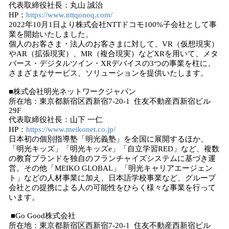
代表取締役社長：丸山 誠治
HP：
https://www.nttqonoq.com/
2022年10月1日より株式会社NTTドコモ100%子会社として事
業を開始いたしました。
個人のお客さま・法人のお客さまに対して、VR（仮想現実）
やAR（拡張現実）、MR（複合現実）などXRを用いて、メタ
バース・デジタルツイン・XRデバイスの3つの事業を柱に、
さまざまなサービス、ソリューションを提供いたします。
■株式会社明光ネットワークジャパン
所在地：東京都新宿区西新宿7-20-1 住友不動産西新宿ビル
29F
代表取締役社長：山下 一仁
HP：
https://www.meikonet.co.jp/
日本初の個別指導塾「明光義塾」を全国に展開するほか、
「明光キッズ」「明光キッズe」「自立学習RED」など、複数
の教育ブランドを独自のフランチャイズシステムに基づき運
営。その他「MEIKO GLOBAL」「明光キャリアエージェン
ト」などの人材事業に加え、日本語学校事業など、グループ
会社との提携による人の可能性をひらく様々な事業を行って
います。
■Go Good株式会社
所在地：東京都新宿区西新宿7-20-1 住友不動産西新宿ビル