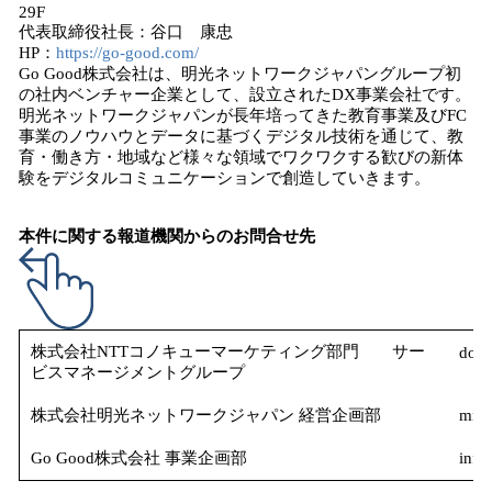
29F
代表取締役社長：谷口 康忠
HP：
https://go-good.com/
Go Good株式会社は、明光ネットワークジャパングループ初
の社内ベンチャー企業として、設立されたDX事業会社です。
明光ネットワークジャパンが長年培ってきた教育事業及びFC
事業のノウハウとデータに基づくデジタル技術を通じて、教
育・働き方・地域など様々な領域でワクワクする歓びの新体
験をデジタルコミュニケーションで創造していきます。
本件に関する報道機関からのお問合せ先
株式会社NTTコノキューマーケティング部門 サー
do
ビスマネージメントグループ
株式会社明光ネットワークジャパン 経営企画部
mnj_
Go Good株式会社 事業企画部
inf