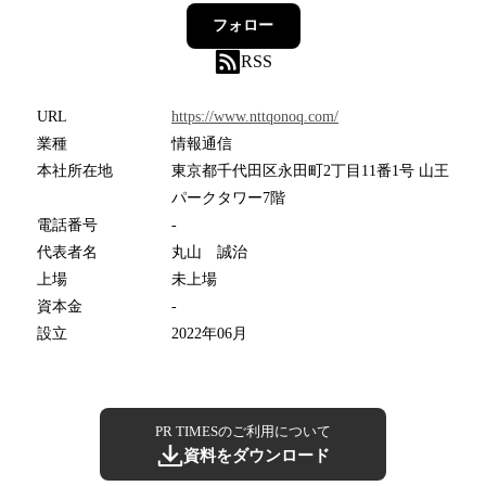
フォロー
RSS
URL
https://www.nttqonoq.com/
業種
情報通信
本社所在地
東京都千代田区永田町2丁目11番1号 山王
パークタワー7階
電話番号
-
代表者名
丸山 誠治
上場
未上場
資本金
-
設立
2022年06月
PR TIMESのご利用について
資料をダウンロード