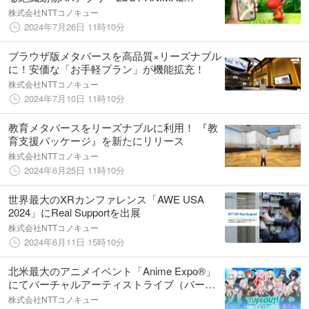
PLANET」の体験エリアが大幅アップデート
株式会社NTTコノキュー
2024年7月26日 11時10分
ブラウザ版メタバースを高品質×リーズナブル
に！安価な「お手軽プラン」が機能拡充！
株式会社NTTコノキュー
2024年7月10日 11時10分
教育メタバースをリーズナブルに利用！ 『教
育支援パッケージ』を新たにリリース
株式会社NTTコノキュー
2024年6月25日 11時10分
世界最大のXRカンファレンス「AWE USA
2024」にReal Supportを出展
株式会社NTTコノキュー
2024年6月11日 15時10分
北米最大のアニメイベント「Anime Expo®」
にてバーチャルアーティストライブ（バーチ
ャルライブ）の祭典「TUBEOUT！」が初開
株式会社NTTコノキュー