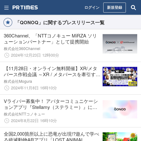
ログイン
新規登録
「QONOQ」に関するプレスリリース一覧
360Channel、「NTTコノキュー MiRZA ソリ
ューションパートナー」として提携開始
株式会社360Channel
2024年12月23日 12時00分
【11月28日・オンライン無料開催】XR/メタ
バース作戦会議 ～XR / メタバースを牽引する
注目企業が語る未来展望
株式会社Mogura
2024年11月8日 16時10分
Vライバー募集中！ アバターコミュニケーシ
ョンアプリ『Stellamy（ステラミー）』に今
秋、バーチャルライブ配信機能を追加！
株式会社NTTコノキュー
2024年8月22日 16時10分
全国2,000箇所以上に恐竜が出現!?遊んで学べ
る絶滅動物ARアプリ「LOST ANIMAL