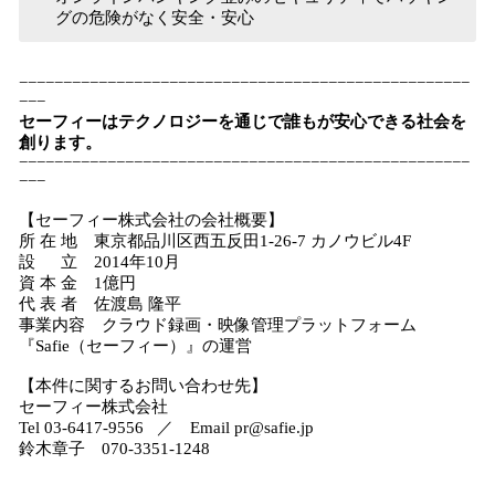
グの危険がなく安全・安心
−−−−−−−−−−−−−−−−−−−−−−−−−−−−−−−−−−−−−−−−−−−−−−−−−−−
−−−
セーフィーはテクノロジーを通じで誰もが安心できる社会を
創ります。
−−−−−−−−−−−−−−−−−−−−−−−−−−−−−−−−−−−−−−−−−−−−−−−−−−−
−−−
【セーフィー株式会社の会社概要】
所 在 地 東京都品川区西五反田1-26-7 カノウビル4F
設 立 2014年10月
資 本 金 1億円
代 表 者 佐渡島 隆平
事業内容 クラウド録画・映像管理プラットフォーム
『Safie（セーフィー）』の運営
【本件に関するお問い合わせ先】
セーフィー株式会社
Tel 03-6417-9556 ／ Email pr@safie.jp
鈴木章子 070-3351-1248