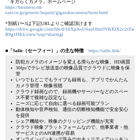
「ギガらくカメラ」ホームページ
https://business.ntt-
east.co.jp/generic/inquiry/gigarakucamera/form.html
*別紙1〜3は下記URLよりご確認頂けます
https://drive.google.com/file/d/16XpAoU6aoOlmfJVKKlX2c2rZw
R9g1HKk/view?usp=sharingl
■「Safie（セーフィー）」の主な特徴
https://safie.link/
防犯カメラのイメージを変える滑らかな映像、HD画質
30fpsでテレビ放送並の映像品質でクラウドに映像を保
管
いつでもどこでもライブも録画も、アプリでかんたん
カメラ管理・映像視聴
クラウド録画なので、録画機やサーバーなどのスペー
ス不要で複雑な設定なし
ニーズに応じて自由に選べる録画可能プラン
動体検知や音声検知、通信の切断検知機能で安全安心
を提供
シェア機能や、映像のクリッピング機能が充実
クラウド映像プラットフォームなので、他事業者・他
サービスとのAPI連携が容易
オンラインバンキング並みのセキュリティでハッキン