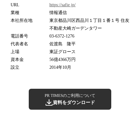
URL
https://safie.jp/
業種
情報通信
本社所在地
東京都品川区西品川１丁目１番１号 住友
不動産大崎ガーデンタワー
電話番号
03-6372-1276
代表者名
佐渡島 隆平
上場
東証グロース
資本金
56億4366万円
設立
2014年10月
PR TIMESのご利用について
資料をダウンロード