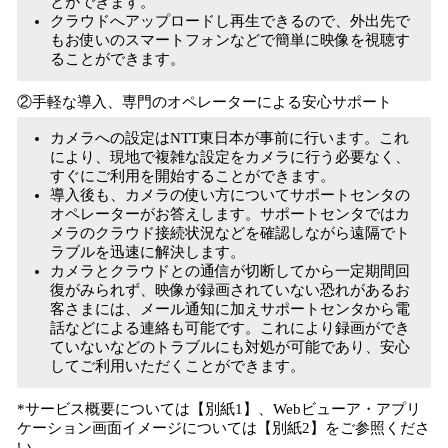
とができます。
クラウドへアップロードし再生できるので、外出先で
もお使いのスマートフォンなどで簡単に映像を視聴す
ることができます。
②手軽な導入、専門のオペレーターによる安心サポート
カメラへの設定はNTT東日本が事前に行います。これ
により、現地で複雑な設定をカメラに行う必要なく、
すぐにご利用を開始することができます。
導入後も、カメラの使い方についてサポートセンタの
オペレーターがお答えします。サポートセンタではカ
メラのクラウド接続状況などを確認しながら遠隔でト
ラブルを迅速に解決します。
カメラとクラウドとの通信が切断してから一定期間回
復がみられず、映像が録画されていない恐れがあるお
客さまには、メール通知に加えサポートセンタから電
話などによる連絡も可能です。これにより録画ができ
ていないなどのトラブルにも対処が可能であり、安心
してご利用いただくことができます。
*サービス概要については【別紙1】、Webビューア・アプリ
ケーション画面イメージについては【別紙2】をご参照くださ
い。