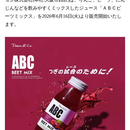
読
み
じんなどを飲みやすくミックスしたジュース「ＡＢＣビ
込
ーツミックス」を2026年6月16日(火)より販売開始いたし
み
ます。
中
で
す