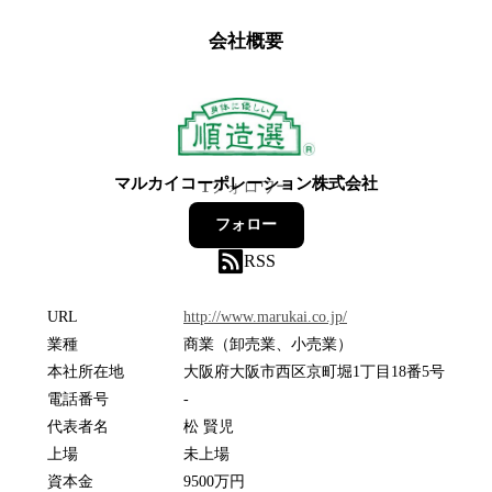
会社概要
マルカイコーポレーション株式会社
1
フォロワー
フォロー
RSS
URL
http://www.marukai.co.jp/
業種
商業（卸売業、小売業）
本社所在地
大阪府大阪市西区京町堀1丁目18番5号
電話番号
-
代表者名
松 賢児
上場
未上場
資本金
9500万円