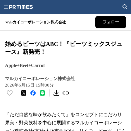
マルカイコーポレーション株式会社
フォロー
始めるビーツはABC！『ビーツミックスジュ
ース』新発売！
Apple+Beet+Carrot
マルカイコーポレーション株式会社
2026年6月15日 15時00分
い
い
ね
！
「ただ自然な味が飲みたくて」をコンセプトにこだわり
数
果実・野菜飲料を中心に展開するマルカイコーポレーシ
を
ョン株式会社(本社:大阪市西区)は、りんご、ビーツ、にん