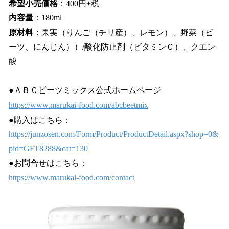
希望小売価格
：400円+税
内容量
：180ml
原材料
：果実（りんご（チリ産）、レモン）、野菜（ビ
ーツ、にんじん））/酸化防止剤（ビタミンＣ）、クエン
酸
●ＡＢＣビーツミックス公式ホームページ
https://www.marukai-food.com/abcbeetmix
●購入はこちら：
https://junzosen.com/Form/Product/ProductDetail.aspx?shop=0&
pid=GFT8288&cat=130
●お問合せはこちら：
https://www.marukai-food.com/contact