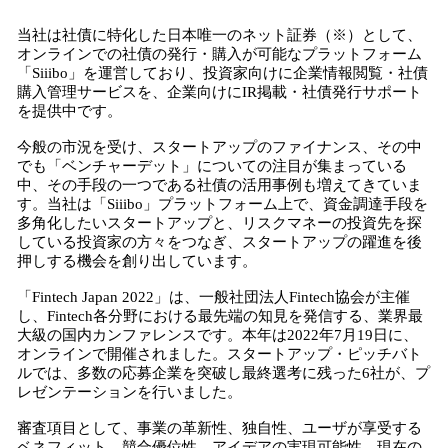
込
当社は社債に特化した日本唯一のネット証券（※）として、
み
オンラインでの社債の発行・購入が可能なプラットフォーム
中
「Siiibo」を運営しており、投資家向けに企業情報閲覧・社債
で
購入管理サービスを、企業向けにIR掲載・社債発行サポート
す
を提供中です。
今般の市況を受け、スタートアップのファイナンス、その中
でも「ベンチャーデット」についての注目が集まっている
中、その手段の一つである社債の活用事例も増えてきていま
す。当社は「Siiibo」プラットフォーム上で、資金調達手段を
多角化したいスタートアップと、リスクマネーの投資先を探
している投資家の方々をつなぎ、スタートアップの躍進を後
押しする機会を創り出しています。
「Fintech Japan 2022」は、一般社団法人Fintech協会が主催
し、Fintech各分野における最先端の知見を発信する、業界最
大級の国内カンファレンスです。本年は2022年7月19日に、
オンラインで開催されました。スタートアップ・ピッチバト
ルでは、多数の応募企業を突破し最終選考に残った6社が、プ
レゼンテーションを行いました。
審査項目として、事業の革新性、独自性、ユーザが享受する
ベネフィット、競合優位性、アイデアの実現可能性、現在の