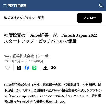
株式会社メタプラネット証券
フォロー
社債投資の「Siiibo証券」が、Fintech Japan 2022
スタートアップ・ピッチバトルで優勝
Siiibo証券株式会社（シーボ）
2022年7月26日 14時00分
い
い
ね
！
Siiibo証券株式会社（本社：東京都中央区、代表取締役：小村和輝、以
数
下当社）が、7月19日に開催されたFintech協会主催の年次カンファレン
を
ス「Fintech Japan 2022」内イベントであるピッチバトルにて、最終選
読
考に残った6社の中から優勝を果たしました。
み