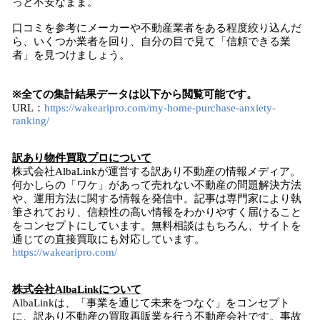
っと不安なまま。
口コミを参考にメーカーや不動産業者をある程度絞り込んだ
ら、いくつか業者を回り、自分の目で見て「信頼できる業
者」を見つけましょう。
※全ての集計結果データは以下から閲覧可能です。
URL：
https://wakearipro.com/my-home-purchase-anxiety-
ranking/
訳あり物件買取プロについて
株式会社AlbaLinkが運営する訳あり不動産の情報メディア。
何かしらの「ワケ」があって売れない不動産の問題解決方法
や、運用方法に関する情報を発信中。記事は専門家により執
筆されており、信頼性の高い情報をわかりやすく届けること
をコンセプトにしています。無料相談はもちろん、サイトを
通じての直接買取にも対応しています。
https://wakearipro.com/
株式会社AlbaLinkについて
AlbaLinkは、「事業を通じて未来をつなぐ」をコンセプト
に、訳あり不動産の買取再販業を行う不動産会社です。事故