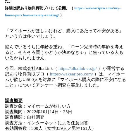
た。
み
詳細は訳あり物件買取プロにて公開。（
https://wakearipro.com/my-
込
home-purchase-anxiety-ranking/
）
み
中
で
「マイホームがほしいけれど、購入にあたって不安がある」
す
という方は多いでしょう。
悩んでいるうちに年齢を重ね、「ローン完済時の年齢を考え
ると、そろそろ買うかどうか決めなきゃ」と焦っている人も
いるかもしれません。
今回、株式会社AlbaLink（
https://albalink.co.jp/
）が運営する
訳あり物件買取プロ（
https://wakearipro.com/
）は、マイホー
ムが欲しい500人を対象に「マイホーム購入の際に不安になる
こと」についてアンケート調査を実施しました。
調査概要
調査対象：マイホームが欲しい方
調査期間：2022年10月14日～25日
調査機関：自社調査
調査方法：インターネットによる任意回答
有効回答数：500人（女性339人／男性161人）