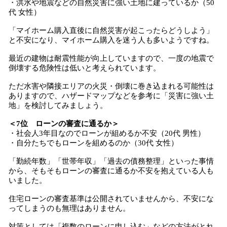
・洪水や地震などの自然災害に強い土地に建っているか（50
代 女性）
「マイホーム購入直後に自然災害が起こったらどうしよう」
と不安になり、マイホーム購入を迷う人も多いようですね。
最近の建物は耐震性能が向上していますので、一度の地震で
倒壊する危険性は低いと考えられています。
ただ水害や隣接エリアの火災・倒壊に巻き込まれる可能性は
ありますので、ハザードマップなどを参考に「災害に強い土
地」を検討してみましょう。
＜7位 ローンの審査に通るか＞
・社会人3年目なのでローンが組めるか不安（20代 男性）
・自分たちでもローンを組めるのか（30代 女性）
「勤続年数」「世帯年収」「過去の債務整理」といった事情
から、そもそもローンの審査に通るか不安を抱えている人も
いました。
住宅ローンの審査基準は公開されていませんから、不安にな
ってしまうのも無理はありません。
対策としては「複数のローンに申し込む」などの方法がとれ