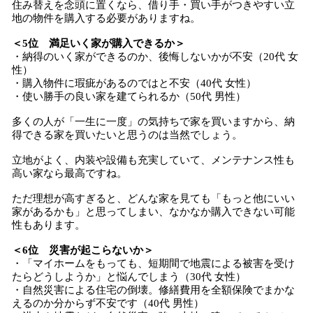
住み替えを念頭に置くなら、借り手・買い手がつきやすい立
地の物件を購入する必要がありますね。
＜5位 満足いく家が購入できるか＞
・納得のいく家ができるのか、後悔しないかが不安（20代 女
性）
・購入物件に瑕疵があるのではと不安（40代 女性）
・使い勝手の良い家を建てられるか（50代 男性）
多くの人が「一生に一度」の気持ちで家を買いますから、納
得できる家を買いたいと思うのは当然でしょう。
立地がよく、内装や設備も充実していて、メンテナンス性も
高い家なら最高ですね。
ただ理想が高すぎると、どんな家を見ても「もっと他にいい
家があるかも」と思ってしまい、なかなか購入できない可能
性もあります。
＜6位 災害が起こらないか＞
・「マイホームをもっても、短期間で地震による被害を受け
たらどうしようか」と悩んでしまう（30代 女性）
・自然災害による住宅の倒壊。修繕費用を全額保険でまかな
えるのか分からず不安です（40代 男性）