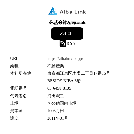
株式会社AlbaLink
21
フォロワー
フォロー
RSS
URL
https://albalink.co.jp/
業種
不動産業
本社所在地
東京都江東区木場二丁目17番16号
BESIDE KIBA 3階
電話番号
03-6458-8135
代表者名
河田憲二
上場
その他国内市場
資本金
1005万円
設立
2011年01月