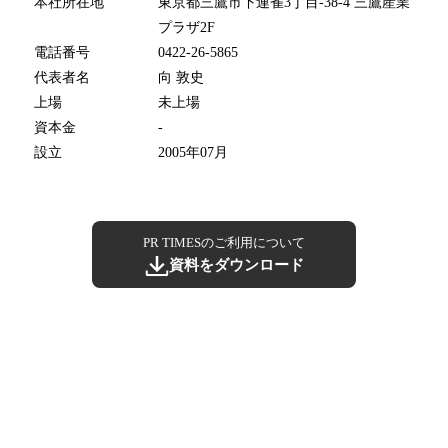
本社所在地
東京都三鷹市下連雀3丁目-38-4 三鷹産業
プラザ2F
電話番号
0422-26-5865
代表者名
向 敦史
上場
未上場
資本金
-
設立
2005年07月
PR TIMESのご利用について
資料をダウンロード