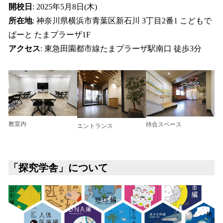
開校日
: 2025年5月8日(木)
所在地
: 神奈川県横浜市青葉区新石川 3丁目2番1 こどもで
ぱーと たまプラーザ1F
アクセス
: 東急田園都市線たまプラーザ駅南口 徒歩3分
教室内
待合スペース
エントランス
「探究学舎」について