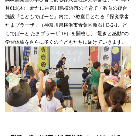
数
月8日(木)、新たに神奈川県横浜市の子育て・教育の複合
を
施設『こどもでぱーと』内に、3教室目となる「探究学舎
読
み
たまプラーザ」（神奈川県横浜市青葉区新石川3-2-1こど
込
もでぱーと たまプラーザ 1F）を開校し、”驚きと感動”の
み
学習体験をさらに多くの子どもたちに届けていきます。
中
で
す