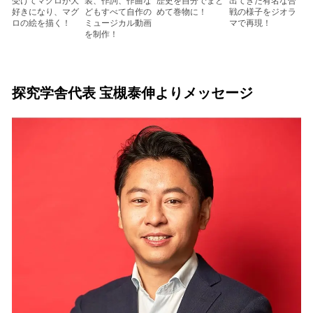
受けてマグロが大
装、作詞、作曲な
歴史を自分でまと
出てきた有名な合
好きになり、マグ
どもすべて自作の
めて巻物に！
戦の様子をジオラ
ロの絵を描く！
ミュージカル動画
マで再現！
を制作！
探究学舎代表 宝槻泰伸よりメッセージ