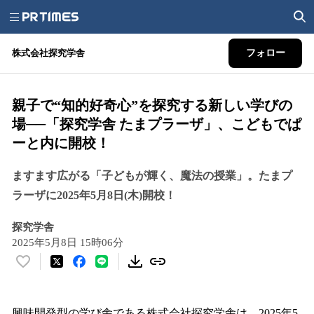
株式会社探究学舎
フォロー
親子で“知的好奇心”を探究する新しい学びの
場──「探究学舎 たまプラーザ」、こどもでぱ
ーと内に開校！
ますます広がる「子どもが輝く、魔法の授業」。たまプ
ラーザに2025年5月8日(木)開校！
探究学舎
2025年5月8日 15時06分
い
い
ね
！
興味開発型の学び舎である株式会社探究学舎は、2025年5