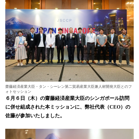
込
み
中
で
す
齋藤経済産業大臣・タン・シーレン第二貿易産業大臣兼人材開発大臣とのフ
ォトセッション
６月６日（木）の齋藤経済産業大臣のシンガポール訪問
に併せ組成された本ミッションに、弊社代表（CEO）の
佐藤が参加いたしました。