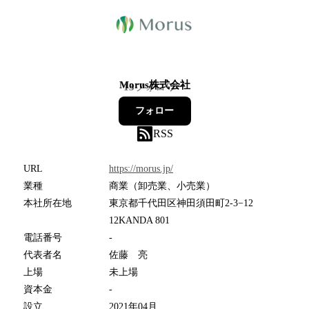
Morus株式会社
13
フォロワー
フォロー
RSS
URL
https://morus.jp/
業種
商業（卸売業、小売業）
本社所在地
東京都千代田区神田須田町2-3−12
12KANDA 801
電話番号
-
代表者名
佐藤 亮
上場
未上場
資本金
-
設立
2021年04月