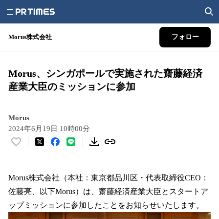
Morus株式会社
フォロー
Morus、シンガポールで実施された齋藤経済
産業大臣のミッションに参加
Morus
2024年6月19日 10時00分
い
い
ね
！
Morus株式会社（本社：東京都品川区・代表取締役CEO：
数
佐藤亮、以下Morus）は、齋藤経済産業大臣とスタートア
を
ップミッションに参加したことをお知らせいたします。
読
み