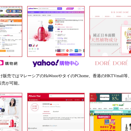
け販売ではマレーシアのHaWoooやタイのPChome、香港のHKTVmal
販売が可能。