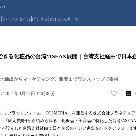
ES
ン
ライフスタイル
ビジネス
グルメ
スポーツ
できる化粧品の台湾/ASEAN展開｜台湾支社経由で日本
地輸出からマーケティング、販売までワンストップで提供
ア
2021年3月15日 11時00分
い
い
ね
口コミプラットフォーム「COSMERIA」を運営する株式会社プラネティ
！
は、「固定費0円から始められる、化粧品・美容品に特化した台湾/ASEA
数
を
社が設立した台湾支社経由で日本企業のアジア進出をバックアップしま
読
（木）に無料セミナーを開催します。