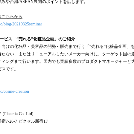
みや台湾/ASEAN展開のポイントを話します。
はこちらから
nfo/blog/20210325seminar
ービス「“売れる”化粧品企画」のご紹介
ト向けの化粧品・美容品の開発～販売まで行う「“売れる”化粧品企画」
持たない、またはリニューアルしたいメーカー向けに、ターゲット国の
ティングまで行います。国内でも実績多数のプロダクトマネージャーと大
ビスです。
fo/cosme-creation
netia Co. Ltd)
7-26-7 ビクセル新宿1F