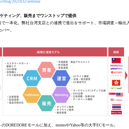
nfo/blog/20210325seminar
ーケティング、販売までワンストップで提供
口で一本化。弊社台湾支店との連携で進出をサポート。市場調査～輸出
カバー。
DOREDOREモールに加え、momoやYahoo等の大手ECモール。