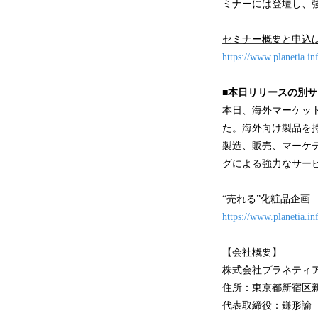
ミナーには登壇し、強
セミナー概要と申込
https://www.planetia.i
■本日リリースの別サ
本日、海外マーケッ
た。海外向け製品を
製造、販売、マーケ
グによる強力なサー
“売れる”化粧品企画
https://www.planetia.in
【会社概要】
株式会社プラネティア (Pla
住所：東京都新宿区新宿
代表取締役：鎌形諭