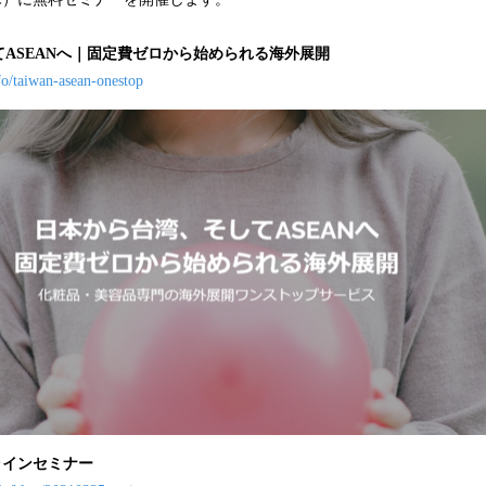
み
込
ASEANへ｜固定費ゼロから始められる海外展開
み
fo/taiwan-asean-onestop
中
で
す
ンラインセミナー