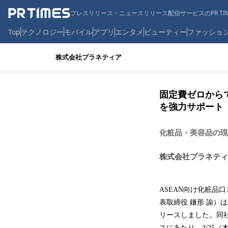
プレスリリース・ニュースリリース配信サービスのPR TIM
Top
テクノロジー
モバイル
アプリ
エンタメ
ビューティー
ファッショ
株式会社プラネティア
固定費ゼロから
を強力サポート
化粧品・美容品の現
株式会社プラネティ
ASEAN向け化粧品
表取締役 鎌形 諭）
リースしました。同
スにあたり、3/25