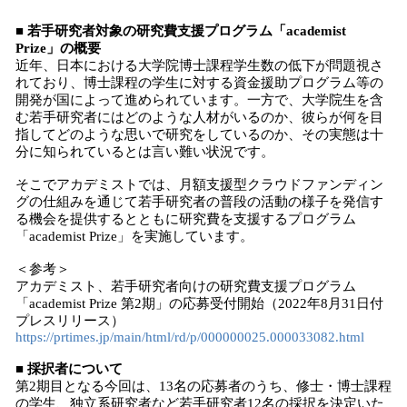
■ 若手研究者対象の研究費支援プログラム「academist
Prize」の概要
近年、日本における大学院博士課程学生数の低下が問題視さ
れており、博士課程の学生に対する資金援助プログラム等の
開発が国によって進められています。一方で、大学院生を含
む若手研究者にはどのような人材がいるのか、彼らが何を目
指してどのような思いで研究をしているのか、その実態は十
分に知られているとは言い難い状況です。
そこでアカデミストでは、月額支援型クラウドファンディン
グの仕組みを通じて若手研究者の普段の活動の様子を発信す
る機会を提供するとともに研究費を支援するプログラム
「academist Prize」を実施しています。
＜参考＞
アカデミスト、若手研究者向けの研究費支援プログラム
「academist Prize 第2期」の応募受付開始（2022年8月31日付
プレスリリース）
https://prtimes.jp/main/html/rd/p/000000025.000033082.html
■ 採択者について
第2期目となる今回は、13名の応募者のうち、修士・博士課程
の学生、独立系研究者など若手研究者12名の採択を決定いた