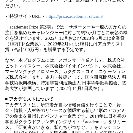
ンジャーのプロジェクトページは下記特設サイトよりご覧く
ださい。
＜特設サイトURL＞
https://prize.academist-cf.com/
「academist Prize 第2期」では、サポーターや一般の方からの
注目を集めたチャレンジャーに対して約3か月ごとに表彰の機
会を設けています。2022年12月および2023年5月には企業賞
（10万円×企業数）、2023年2月および8月にはアカデミスト
賞（合計100万円）を贈呈する予定です。
なお、本プログラムには、スポンサー企業として、株式会社
ビットマイスター、株式会社バイオインパクト、株式会社エ
マージングテクノロジーズ、カクタス・コミュニケーション
ズ株式会社、また、協力・後援として、国立研究開発法人 科
学技術振興機構、特定非営利活動法人 日本科学振興協会、徳
島大学が参画しています（2022年11月1日現在）。
■ アカデミストについて
アカデミストは、研究者が自ら情報発信を行うことで、資
金・情報・人材等のリソースが循環する新しい形のアカデミ
アの創出を目指したベンチャー企業です。2014年に日本初の
学術系クラウドファンディングサイト「academist」をリリー
ス。「研究者がいきる、私たちがつなぐ。」をミッション