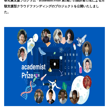
研究費支援プログラム「academist Prize 第2期」の採択者12名による月
読
額支援型クラウドファンディングのプロジェクトを公開いたしまし
み
た。
込
み
中
で
す