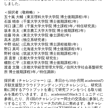
しました。
＜採択者（敬称略）＞
五十嵐 大輔（東京理科大学大学院 博士後期課程1年）
石坂 晴奈（千葉大学大学院 博士後期課程2年）
河口 謙二郎（千葉大学大学院 博士課程3年／特任研究員）
坂本 良太（東京農工大学大学院 博士後期課程2年）
佐藤 玲央（東京大学大学院 修士課程2年）
高木 志郎（独立系研究者）
中野 佑紀（広島大学大学院 博士課程後期1年）
野口 真司（北海道大学大学院 博士後期課程1年）
野村 佳祐（筑波大学大学院 博士前期課程2年）
原 直誉（京都大学大学院 研究生）
櫃割 仁平（京都大学大学院 博士後期課程2年）
渡邉 文隆（京都大学経営管理大学院／信州大学社会基盤研究
所 博士後期課程3年／特任講師）
採択者（チャレンジャー）は、本日から10か月間 academistの
月額支援型クラウドファンディングにチャレンジし、研究活
動に関するアウトプットを通じて研究ファンをつくる取り組
みを進めていきます。また、academistのSlackコミュニティに
参画したり、月1回のチャレンジャー同士の交流会に参加した
りすることで、アウトリーチ力の向上に努めます。各チャレ