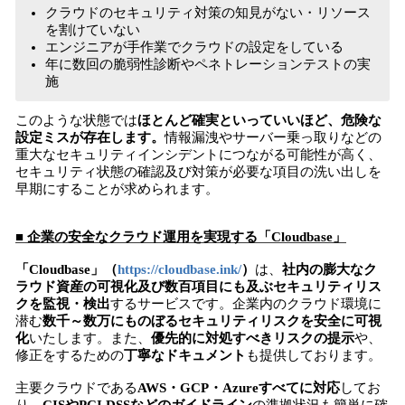
クラウドのセキュリティ対策の知見がない・リソース
を割けていない
エンジニアが手作業でクラウドの設定をしている
年に数回の脆弱性診断やペネトレーションテストの実
施
このような状態では
ほとんど確実といっていいほど、危険な
設定ミスが存在します。
情報漏洩やサーバー乗っ取りなどの
重大なセキュリティインシデントにつながる可能性が高く、
セキュリティ状態の確認及び対策が必要な項目の洗い出しを
早期にすることが求められます。
■ 企業の安全なクラウド運用を実現する「Cloudbase」
「Cloudbase」（
https://cloudbase.ink/
）
は、
社内の膨大なク
ラウド資産の可視化及び数百項目にも及ぶセキュリティリス
クを監視・検出
するサービスです。企業内のクラウド環境に
潜む
数千～数万にものぼるセキュリティリスクを安全に可視
化
いたします。また、
優先的に対処すべきリスクの提示
や、
修正をするための
丁寧なドキュメント
も提供しております。
主要クラウドである
AWS・GCP・Azureすべてに対応
してお