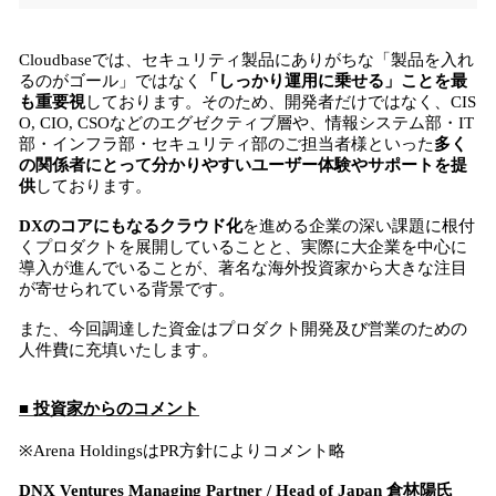
Cloudbaseでは、セキュリティ製品にありがちな「製品を入れ
るのがゴール」ではなく
「しっかり運用に乗せる」ことを最
も重要視
しております。そのため、開発者だけではなく、CIS
O, CIO, CSOなどのエグゼクティブ層や、情報システム部・IT
部・インフラ部・セキュリティ部のご担当者様といった
多く
の関係者にとって分かりやすいユーザー体験やサポートを提
供
しております。
DXのコアにもなるクラウド化
を進める企業の深い課題に根付
くプロダクトを展開していることと、実際に大企業を中心に
導入が進んでいることが、著名な海外投資家から大きな注目
が寄せられている背景です。
また、今回調達した資金はプロダクト開発及び営業のための
人件費に充填いたします。
■ 投資家からのコメント
※Arena HoldingsはPR方針によりコメント略
DNX Ventures Managing Partner / Head of Japan 倉林陽氏