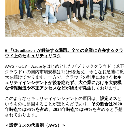
■ 「Cloudbase」が解決する課題。全ての企業に存在するクラ
ウド上のセキュリティリスク
AWS・GCP・Azureをはじめとしたパブリッククラウド（以下
クラウド）の国内市場規模は1兆円を超え、今もなお急速に拡
大を続けております。一方で、クラウドの利用における
セキ
ュリティインシデントが後を絶たず、大企業における大規模
な情報漏洩や不正アクセスなどが絶えず発生
しております。
このようなセキュリティインシデントの原因は、
設定ミス
と
いうものに起因することがほとんどであり、
その割合は2020
年時点では95%を占め、2025年時点では99%
を占めると予想
されております。
＜設定ミスの代表例（AWS）＞