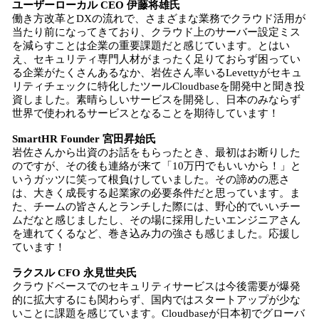
ユーザーローカル CEO 伊藤将雄氏
働き方改革とDXの流れで、さまざまな業務でクラウド活用が
当たり前になってきており、クラウド上のサーバー設定ミス
を減らすことは企業の重要課題だと感じています。とはい
え、セキュリティ専門人材がまったく足りておらず困ってい
る企業がたくさんあるなか、岩佐さん率いるLevettyがセキュ
リティチェックに特化したツールCloudbaseを開発中と聞き投
資しました。素晴らしいサービスを開発し、日本のみならず
世界で使われるサービスとなることを期待しています！
SmartHR Founder 宮田昇始氏
岩佐さんから出資のお話をもらったとき、最初はお断りした
のですが、その後も連絡が来て「10万円でもいいから！」と
いうガッツに笑って根負けしていました。その諦めの悪さ
は、大きく成長する起業家の必要条件だと思っています。ま
た、チームの皆さんとランチした際には、野心的でいいチー
ムだなと感じましたし、その場に採用したいエンジニアさん
を連れてくるなど、巻き込み力の強さも感じました。応援し
ています！
ラクスル CFO 永見世央氏
クラウドベースでのセキュリティサービスは今後需要が爆発
的に拡大するにも関わらず、国内ではスタートアップが少な
いことに課題を感じています。Cloudbaseが日本初でグローバ