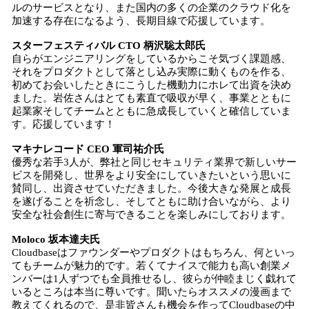
ルのサービスとなり、また国内の多くの企業のクラウド化を
加速する存在になるよう、長期目線で応援しています。
スターフェスティバル CTO 柄沢聡太郎氏
自らがエンジニアリングをしているからこそ気づく課題感、
それをプロダクトとして落とし込み実際に動くものを作る、
初めてお会いしたときにこうした機動力にホレて出資を決め
ました。岩佐さんはとても素直で吸収が早く、事業とともに
起業家そしてチームとともに急成長していくと確信していま
す。応援しています！
マキナレコード CEO 軍司祐介氏
優秀な若手3人が、弊社と同じセキュリティ業界で新しいサー
ビスを開発し、世界をより安全にしていきたいという思いに
賛同し、出資させていただきました。今後大きな発展と成長
を遂げることを祈念し、そしてともに助け合いながら、より
安全な社会創生に寄与できることを楽しみにしております。
Moloco 坂本達夫氏
Cloudbaseはファウンダーやプロダクトはもちろん、何といっ
てもチームが魅力的です。若くてナイスで能力も高い創業メ
ンバーは1人ずつでも全員推せるし、彼らが仲睦まじく戯れて
いるところは本当に尊いです。聞いたらオススメの漫画まで
教えてくれるので、是非皆さんも機会を作ってCloudbaseの中