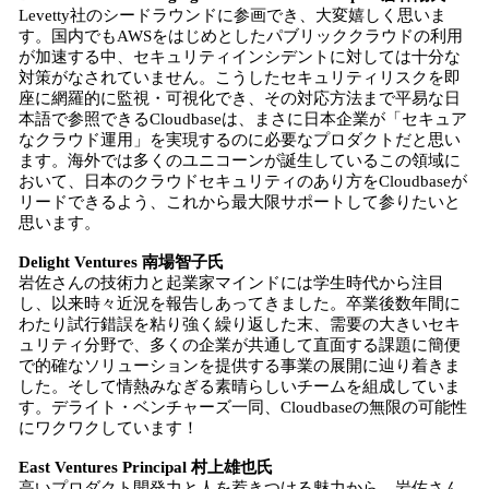
Levetty社のシードラウンドに参画でき、大変嬉しく思いま
す。国内でもAWSをはじめとしたパブリッククラウドの利用
が加速する中、セキュリティインシデントに対しては十分な
対策がなされていません。こうしたセキュリティリスクを即
座に網羅的に監視・可視化でき、その対応方法まで平易な日
本語で参照できるCloudbaseは、まさに日本企業が「セキュア
なクラウド運用」を実現するのに必要なプロダクトだと思い
ます。海外では多くのユニコーンが誕生しているこの領域に
おいて、日本のクラウドセキュリティのあり方をCloudbaseが
リードできるよう、これから最大限サポートして参りたいと
思います。
Delight Ventures 南場智子氏
岩佐さんの技術力と起業家マインドには学生時代から注目
し、以来時々近況を報告しあってきました。卒業後数年間に
わたり試行錯誤を粘り強く繰り返した末、需要の大きいセキ
ュリティ分野で、多くの企業が共通して直面する課題に簡便
で的確なソリューションを提供する事業の展開に辿り着きま
した。そして情熱みなぎる素晴らしいチームを組成していま
す。デライト・ベンチャーズ一同、Cloudbaseの無限の可能性
にワクワクしています！
East Ventures Principal 村上雄也氏
高いプロダクト開発力と人を惹きつける魅力から、岩佐さん