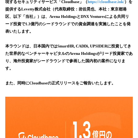
数
現するセキュリティサービス「Cloudbase」（
https://cloudbase.ink/
）を
を
提供するLevetty株式会社（代表取締役：岩佐晃也、本社：東京都港
読
区、以下「当社」）は、Arena HoldingsとDNX Venturesによる共同リ
み
ード投資で1.3億円のシードラウンドでの資金調達を実施したことを発
込
表いたします。
み
中
で
本ラウンドは、日本国内ではSmartHR, CADDi, UPSIDERに投資してき
す
た世界的なベンチャーキャピタルのArena Holdingsがリード投資家であ
り、海外投資家がシードラウンドで参画した国内初の案件になりま
す。
また、同時にCloudbaseの正式リリースをご報告いたします。