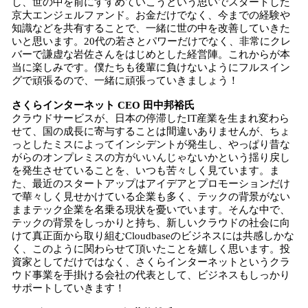
し、世の中を前にすすめていこうという思いでスタートした
京大エンジェルファンド。お金だけでなく、今までの経験や
知識などを共有することで、一緒に世の中を改善していきた
いと思います。20代の若さとパワーだけでなく、非常にクレ
バーで謙虚な岩佐さんをはじめとした経営陣。これからが本
当に楽しみです。僕たちも後輩に負けないようにフルスイン
グで頑張るので、一緒に頑張っていきましょう！
さくらインターネット CEO 田中邦裕氏
クラウドサービスが、日本の停滞したIT産業を生まれ変わら
せて、国の成長に寄与することは間違いありませんが、ちょ
っとしたミスによってインシデントが発生し、やっぱり昔な
がらのオンプレミスの方がいいんじゃないかという揺り戻し
を発生させていることを、いつも苦々しく見ています。ま
た、最近のスタートアップはアイデアとプロモーションだけ
で華々しく見せかけている企業も多く、テックの背景がない
ままテック企業を名乗る現状を憂いでいます。そんな中で、
テックの背景をしっかりと持ち、新しいクラウドの社会に向
けて真正面から取り組むCloudbaseのビジネスには共感しかな
く、このように関わらせて頂いたことを嬉しく思います。投
資家としてだけではなく、さくらインターネットというクラ
ウド事業を手掛ける会社の代表として、ビジネスもしっかり
サポートしていきます！