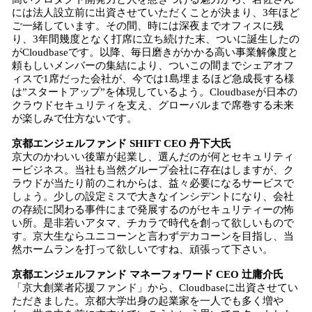
には法人設立前に出資させていただくことが決まり、3年ほど
ご一緒しています。その間、時には深夜までオフィスに残
り、3年間幾度となく打席に立ち続けた末、ついに誕生したの
がCloudbaseです。以降、毎日磨きがかかる高い事業解像度と
頼もしいメンバーの集結により、ついこの間までシェアオフ
ィスで1席だった会社が、今では1島埋まるほど急成長する様
は”スタートアップ”を体現しているよう。Cloudbaseが日本の
クラウドセキュリティを支え、グローバルまで席巻する未来
が楽しみで仕方ないです。
京都エンジェルファンド SHIFT CEO 丹下大氏
京大のかわいい後輩が起業し、選んだのが何とセキュリティ
ービジネス。当社も当然グループ会社に存在はしますが、ク
ラウドが当たり前のこれからは、益々必要になるサービスで
しょう。少しの設定ミスで大きなインシデントになり、会社
の存続に関わる事件にまで発展するのがセキュリティーの怖
い所。是非若いアタマ、チカラで時代を創って欲しいもので
す。京大生ならユニコーンと言わずデカコーンを目指し、当
然ホームランを打って欲しいですね、頑張って下さい。
京都エンジェルファンド マネーフォワード CEO 辻庸介氏
「京大創業者応援ファンド」から、Cloudbaseに出資させてい
ただきました。京都大学出身の起業家を一人でも多く増や