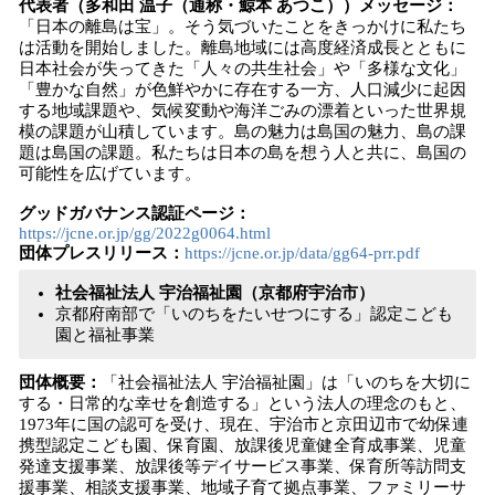
代表者（多和田 温子（通称・鯨本 あつこ））メッセージ：
「日本の離島は宝」。そう気づいたことをきっかけに私たち
は活動を開始しました。離島地域には高度経済成長とともに
日本社会が失ってきた「人々の共生社会」や「多様な文化」
「豊かな自然」が色鮮やかに存在する一方、人口減少に起因
する地域課題や、気候変動や海洋ごみの漂着といった世界規
模の課題が山積しています。島の魅力は島国の魅力、島の課
題は島国の課題。私たちは日本の島を想う人と共に、島国の
可能性を広げています。
グッドガバナンス認証ページ：
https://jcne.or.jp/gg/2022g0064.html
団体プレスリリース：
https://jcne.or.jp/data/gg64-prr.pdf
社会福祉法人 宇治福祉園（京都府宇治市）
京都府南部で「いのちをたいせつにする」認定こども
園と福祉事業
団体概要：
「社会福祉法人 宇治福祉園」は「いのちを大切に
する・日常的な幸せを創造する」という法人の理念のもと、
1973年に国の認可を受け、現在、宇治市と京田辺市で幼保連
携型認定こども園、保育園、放課後児童健全育成事業、児童
発達支援事業、放課後等デイサービス事業、保育所等訪問支
援事業、相談支援事業、地域子育て拠点事業、ファミリーサ