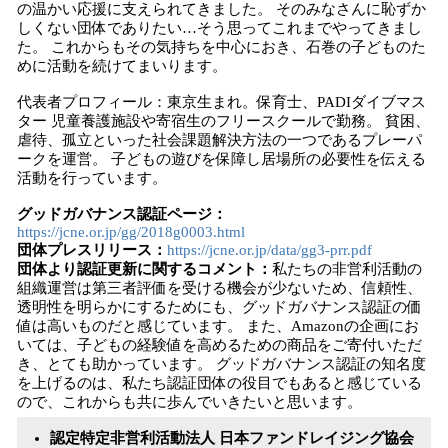
の温かい応援に支えられてきました。 そのみなさんに恥ずか
しくない団体でありたい…そう思ってこれまでやってきまし
た。 これからもその気持ちを中心におき、石巻の子どものた
めに活動を続けてまいります。
代表者プロフィール：東京生まれ。保育士、PADIダイブマス
ター 児童養護施設や寄宿生のフリースクールで勤務。 貧困、
虐待、孤立といった社会課題解決方法の一つであるプレーパ
ークを運営。 子どもの遊びを保障し居場所の必要性を伝える
活動を行っています。
グッドガバナンス認証ページ：
https://jcne.or.jp/gg/2018g0003.html
団体プレスリリース：
https://jcne.or.jp/data/gg3-prr.pdf
団体より認証更新に関するコメント：
私たちの非営利活動の
組織運営は第三者評価を受ける機会が少ないため、信頼性、
透明性を明らかにするためにも、グッドガバナンス認証の価
値は高いものだと感じています。 また、Amazonの企画にお
いては、子どもの経験値を高めるための商品をご寄付いただ
き、とても助かっています。 グッドガバナンス認証の知名度
を上げるのは、私たち認証団体の役目でもあると感じている
ので、これからも共に歩んでいきたいと思います。
認定特定非営利活動法人 日本ファンドレイジング協会