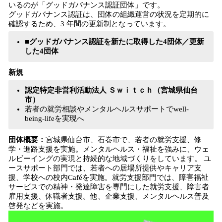
いるのが「グッドガバナンス認証団体」です。
グッドガバナンス認証は、団体の組織運営の状況を定期的に
確認するため、3 年間の更新制となっています。
■グッドガバナンス認証を新たに取得した4団体／更新
した4団体
新規
認定特定非営利活動法人 Ｓｗｉｔｃｈ（宮城県仙台
市）
若者の就労相談やメンタルヘルスサポートでwell-
being-lifeを実現へ
団体概要：
宮城県仙台市、石巻市で、若者の就労支援、修
学・進路支援を実施。メンタルヘルス・福祉を強みに、ウェ
ルビーイングの実現と持続的な地域づくりをしています。 ユ
ースサポート部門では、若者への居場所提供やキャリア支
援、学校への校内Caféを実施。就労支援部門では、障害福祉
サービスでの精神・発達障害を専門にした就労支援、障害者
雇用支援、休職者支援。他、企業支援、メンタルヘルス普及
啓発などを実施。