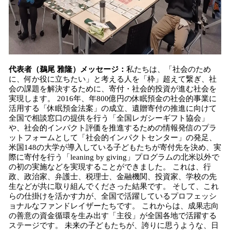
代表者（鵜尾 雅隆）メッセージ：
私たちは、「社会のため
に、何か役に立ちたい」と考える人を「枠」超えて繋ぎ、社
会の課題を解決するために、寄付・社会的投資が進む社会を
実現します。 2016年、年800億円の休眠預金の社会的事業に
活用する「休眠預金法案」の成立、遺贈寄付の推進に向けて
全国で相談窓口の提供を行う「全国レガシーギフト協会」
や、社会的インパクト評価を推進するための情報発信のプラ
ットフォームとして「社会的インパクトセンター」の発足、
米国148の大学が導入している子どもたちが寄付先を決め、実
際に寄付を行う「leaning by giving」プログラムの北米以外で
の初の実施などを実現することができました。 これは、行
政、政治家、弁護士、税理士、金融機関、投資家、学校の先
生などが共に取り組んでくださった結果です。 そして、これ
らの仕掛けを活かす力が、全国で活躍しているプロフェッシ
ョナルなファンドレイザーたちです。 これからは、成果志向
の善意の資金循環を生み出す「主役」が全国各地で活躍する
ステージです。 未来の子どもたちが、誇りに思うような、日