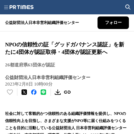
公益財団法人日本非営利組織評価センター
フォロー
NPOの信頼性の証「グッドガバナンス認証」を新
たに4団体が認証取得・4団体が認証更新へ
26都道府県63団体が認証
公益財団法人日本非営利組織評価センター
2023年2月8日 10時00分
い
い
ね
！
社会に対して客観的かつ信頼性のある組織評価情報を提供し、NPOの
数
信頼性向上を目指し、さまざまな支援がNPO等に届く仕組みをつくる
を
ことを目的に活動している公益財団法⼈ 日本⾮営利組織評価センター
読