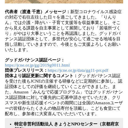
代表者（渡邉 千恵）メッセージ：
新型コロナウイルス感染症
の対応で右往左往した日々を過ごしてきました。「りんり
ん」では介護・障がい・子育て支援等を収益事業とし、そこ
から見える課題を自主事業として展開しており「居場所づく
り」がやはり大事ということを再認識しました。グッドガバ
ナンス認証団体として、多世代が安心して過ごせる地域を目
指し活動していきますので、今後ともご支援よろしくお願い
いたします。
グッドガバナンス認証ページ：
https://jcne.or.jp/gg/2019g0011.html
団体プレスリリース：
https://jcne.or.jp/data/gg11-prr.pdf
団体より認証更新に関するコメント：
グッドガバナンス認証
を受けた後もJCNEの主催する研修などに定期的に参加し、認
証団体としての評価を継続していくことができました。ま
た、Amazon「みんなで応援プログラム」ではグッドガバナン
ス認証団体に対して優先的に応募申請させていただき、クリ
スマスや新生活応援イベントの期間には全国のAmazonユーザ
ーの皆様からたくさんの物品寄付を頂戴し、こども食堂にて
配布し、参加者に大変喜んでいただいています。
特定非営利活動法人 きょうとNPOセンター（京都府京