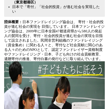
（東京都港区）
日本で「寄付」「社会的投資」が進む社会を実現した
い
団体概要：
日本ファンドレイジング協会は、 寄付・社会的投
資が進む社会の実現を 目指しています。 日本ファンドレイジ
ング協会は、2009年に日本全国47都道府県から580人の発起
人の賛同を受け、寄付・社会的投資が進む社会の実現を目指
して設立されました。民間非営利組織のファンドレイジング
（資金集め）に関わる人々と、寄付など社会貢献に関心のあ
る人々のためのNPOとして、認定ファンドレイザー資格制度
やファンドレイジング・日本、子ども向けの社会貢献教育、
遺贈寄付の推進、寄付白書の発行などに取り組んでいます。