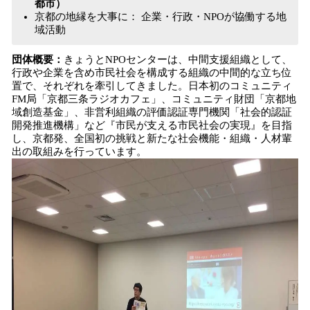
都市）
京都の地縁を大事に： 企業・行政・NPOが協働する地
域活動
団体概要：
きょうとNPOセンターは、中間支援組織として、
行政や企業を含め市民社会を構成する組織の中間的な立ち位
置で、それぞれを牽引してきました。日本初のコミュニティ
FM局「京都三条ラジオカフェ」、コミュニティ財団「京都地
域創造基金」、非営利組織の評価認証専門機関「社会的認証
開発推進機構」など『市民が支える市民社会の実現』を目指
し、京都発、全国初の挑戦と新たな社会機能・組織・人材輩
出の取組みを行っています。