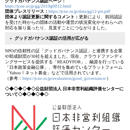
グッドガバナンス認証ページ：
https://jcne.or.jp/gg/2019g0012.html
団体プレスリリース：
https://jcne.or.jp/data/gg12-prr.pdf
団体より認証更新に関するコメント：
更新により、前回認証
を受けた時からの団体の活動や運営の状況変化やそれらへの
対応を振り返ったり、見直すことにつながりました。
グッドガバナンス認証の活用が広がる
NPOの信頼性の証「グッドガバナンス認証」と連携する企業
や助成財団が30社を超えました。現在、クラウドファンディ
ングサービスを提供する「READYFOR」、融資を行っている
「日本政策金融公庫」、寄付を集めているプラットフォーム
「Yahoo！ネット募金」などで活用されています。
（参考：
https://jcne.or.jp/evaluation/good_governance/
）
◇◆◇◆◇◆◇公益財団法人 日本非営利組織評価センターに
ついて◇◆◇◆◇◆◇