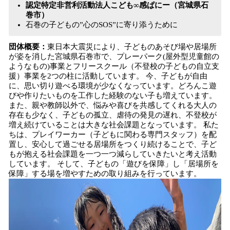
認定特定非営利活動法人こども∞感ぱにー（宮城県石
巻市）
石巻の子どもの”心のSOS”に寄り添うために
団体概要：
東日本大震災により、子どものあそび場や居場所
が姿を消した宮城県石巻市で、プレーパーク(屋外型児童館の
ようなもの)事業とフリースクール（不登校の子どもの自立支
援）事業を2つの柱に活動しています。 今、子どもが自由
に、思い切り遊べる環境が少なくなっています。どろんこ遊
びや作りたいものを工作した経験のない子も増えています。
また、親や教師以外で、悩みや喜びを共感してくれる大人の
存在も少なく、子どもの孤立、虐待の発見の遅れ、不登校が
増え続けていることは大きな社会課題となっています。 私た
ちは、プレイワーカー（子どもに関わる専門スタッフ）を配
置し、安心して過ごせる居場所をつくり続けることで、子ど
もが抱える社会課題を一つ一つ減らしていきたいと考え活動
しています。 そして、子どもの「遊びを保障」し「居場所を
保障」する場を増やすための取り組みを行っています。