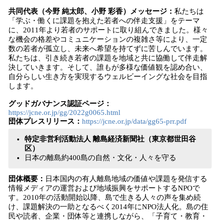
共同代表（今野 純太郎、小野 彩香）メッセージ：
私たちは
「学ぶ・働くに課題を抱えた若者への伴走支援」をテーマ
に、2011年より若者のサポートに取り組んできました。様々
な機会の格差やコミュニケーションの複雑さ等により、一定
数の若者が孤立し、未来へ希望を持てずに苦しんでいます。
私たちは、引き続き若者の課題を地域と共に協働して伴走解
決していきます。そして、誰もが多様な価値観を認め合い、
自分らしい生き方を実現するウェルビーイングな社会を目指
します。
グッドガバナンス認証ページ：
https://jcne.or.jp/gg/2022g0065.html
団体プレスリリース：
https://jcne.or.jp/data/gg65-prr.pdf
特定非営利活動法人 離島経済新聞社（東京都世田谷
区）
日本の離島約400島の自然・文化・人々を守る
団体概要：
日本国内の有人離島地域の価値や課題を発信する
情報メディアの運営および地域振興をサポートするNPOで
す。2010年の活動開始以降、島で生きる人々の声を集め続
け、課題解決の一助となるべく2014年にNPO法人化。島の住
民や読者、企業・団体等と連携しながら、「子育て・教育・