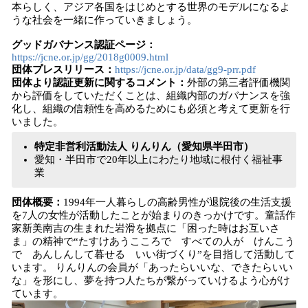
本らしく、アジア各国をはじめとする世界のモデルになるよ
うな社会を一緒に作っていきましょう。
グッドガバナンス認証ページ：
https://jcne.or.jp/gg/2018g0009.html
団体プレスリリース：
https://jcne.or.jp/data/gg9-prr.pdf
団体より認証更新に関するコメント：
外部の第三者評価機関
から評価をしていただくことは、組織内部のガバナンスを強
化し、組織の信頼性を高めるためにも必須と考えて更新を行
いました。
特定非営利活動法人 りんりん（愛知県半田市）
愛知・半田市で20年以上にわたり地域に根付く福祉事
業
団体概要：
1994年一人暮らしの高齢男性が退院後の生活支援
を7人の女性が活動したことが始まりのきっかけです。童話作
家新美南吉の生まれた岩滑を拠点に「困った時はお互いさ
ま」の精神で“たすけあうこころで すべての人が けんこう
で あんしんして暮せる いい街づくり”を目指して活動して
います。 りんりんの会員が「あったらいいな、できたらいい
な」を形にし、夢を持つ人たちが繋がっていけるよう心がけ
ています。