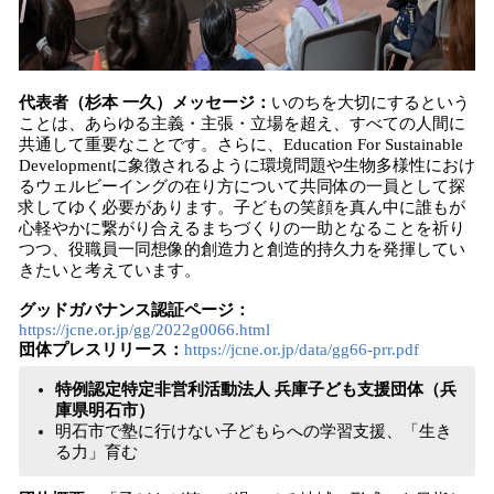
代表者（杉本 一久）メッセージ：
いのちを大切にするという
ことは、あらゆる主義・主張・立場を超え、すべての人間に
共通して重要なことです。さらに、Education For Sustainable
Developmentに象徴されるように環境問題や生物多様性におけ
るウェルビーイングの在り方について共同体の一員として探
求してゆく必要があります。子どもの笑顔を真ん中に誰もが
心軽やかに繋がり合えるまちづくりの一助となることを祈り
つつ、役職員一同想像的創造力と創造的持久力を発揮してい
きたいと考えています。
グッドガバナンス認証ページ：
https://jcne.or.jp/gg/2022g0066.html
団体プレスリリース：
https://jcne.or.jp/data/gg66-prr.pdf
特例認定特定非営利活動法人 兵庫子ども支援団体（兵
庫県明石市）
明石市で塾に行けない子どもらへの学習支援、「生き
る力」育む