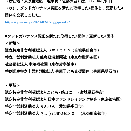
（所在地：東京都港区、理事長：佐藤大吾）は、2023年2⽉8⽇
み
（水）、グッドガバナンス認証を新たに取得した4団体と、更新した4
込
団体を公表しました。
み
https://jcne.or.jp/2023/02/07/gg-prr-12/
中
で
す
■グッドガバナンス認証を新たに取得した4団体／更新した4団体
＜新規＞
認定特定非営利活動法人 Ｓｗｉｔｃｈ（宮城県仙台市）
特定非営利活動法人 離島経済新聞社（東京都世田谷区）
社会福祉法人 宇治福祉園（京都府宇治市）
特例認定特定非営利活動法人 兵庫子ども支援団体（兵庫県明石市）
＜更新＞
認定特定非営利活動法人こども∞感ぱにー（宮城県石巻市）
認定特定非営利活動法人 日本ファンドレイジング協会（東京都港区）
特定非営利活動法人 りんりん（愛知県半田市）
特定非営利活動法人 きょうとNPOセンター（京都府京都市）