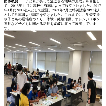
団体概要：
「子どもが笑って過ごせる地域の形成」を目指し
て、2013年11月に高校生有志によって設立されました。2017
年1月にNPO法人として認証、2021年2月に特例認定NPO法人
として兵庫県より認定を受けました。これまでに、学習支援
や子どもの居場所づくり、体験・経験活動、オレンジリボン
運動など子どもに関わる活動を多岐に渡って展開していま
す。