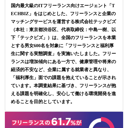
数
国内最大級のITフリーランス向けエージェント「T
を
ECHBIZ」をはじめとした、フリーランスと企業の
読
マッチングサービスを運営する株式会社テックビズ
み
込
（本社：東京都渋谷区、代表取締役：中島一樹、以
み
下「テックビズ」）は、全国のフリーランスを本業
中
とする男女600名を対象に「フリーランスと福利厚
で
す
生に関する実態調査」を実施いたしました。フリー
ランスは増加傾向にある一方で、健康管理や将来の
経済的不安など、企業に属する就業者と異なり、
「福利厚生」面での課題を抱えていることが示され
ています。本調査結果に基づき、フリーランスが抱
える課題を明確化し、安心して働ける環境開発を進
めることを目的としています。