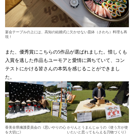
宴会テーブルの上には、高知の結婚式に欠かせない皿鉢（さわち）料理も再
現！
また、優秀賞にこちらの5作品が選ばれました。惜しくも
入賞を逃した作品もユーモアと愛情に満ちていて、コン
テストにかける皆さんの本気を感じることができまし
た。
香美全県擁護委員会の《思いやりの心
かりんとうまんじゅうの《使う方が使
を大切に》
いたいと思ってもらえる刃物づくり》