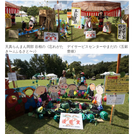
天真らんまん岡部 谷相の《忘れがた
デイサービスセンターやまだの《五穀
き〜♫ふるさと〜♪》
豊穣》