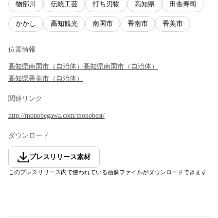
物部川
伝統工芸
打ち刃物
高知県
田舎寿司
かかし
高知観光
南国市
香南市
香美市
位置情報
高知県
南国市
（
自治体
）
高知県
南国市
（
自治体
）
高知県
香美市
（
自治体
）
関連リンク
http://monobegawa.com/monobest/
ダウンロード
プレスリリース素材
このプレスリリース内で使われている画像ファイルがダウンロードできます