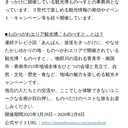
きっかけに開催している観光博ものべすとの事務局とな
っています。３世代で楽しめる観光情報の発信やイベン
ト・キャンペーン等を続々開催しています。
■ものべがわエリア観光博「ものべすと」とは？
連続テレビ小説「あんぱん」放送をきっかけに、やなせ
たかしゆかりの地・ものべがわエリアで開催されている
観光博「ものべすと」。物部川の流れる香美市・南国
市・香南市の3市地域全体をひとつの会場と見立て、自
然・文化・歴史・食など、地域の魅力を楽しめる観光キ
ャンペーンです。
地元の人たちとの交流や、ここでしか体験できないユニ
ークな企画が目白押し。ものべだけのベストな旅をお楽
しみください.
開催期間2025年3月29日～2026年2月8日
公式サイトURL：
https://monobegawa.com/monobest/