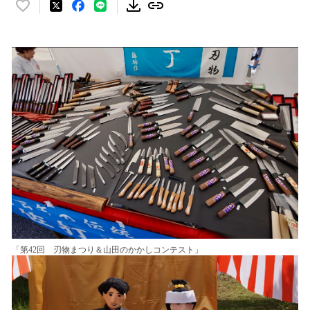
い
い
ね
！
数
を
読
み
込
み
中
で
す
「第42回 刃物まつり＆山田のかかしコンテスト」