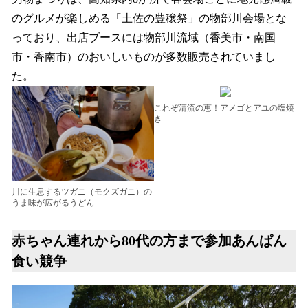
のグルメが楽しめる「土佐の豊穣祭」の物部川会場とな
っており、出店ブースには物部川流域（香美市・南国
市・香南市）のおいしいものが多数販売されていまし
た。
これぞ清流の恵！アメゴとアユの塩焼
き
川に生息するツガニ（モクズガニ）の
うま味が広がるうどん
赤ちゃん連れから80代の方まで参加あんぱん
食い競争