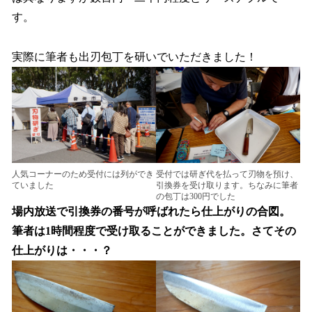
す。
実際に筆者も出刃包丁を研いでいただきました！
人気コーナーのため受付には列ができ
受付では研ぎ代を払って刃物を預け、
ていました
引換券を受け取ります。ちなみに筆者
の包丁は300円でした
場内放送で引換券の番号が呼ばれたら仕上がりの合図。
筆者は1時間程度で受け取ることができました。さてその
仕上がりは・・・？