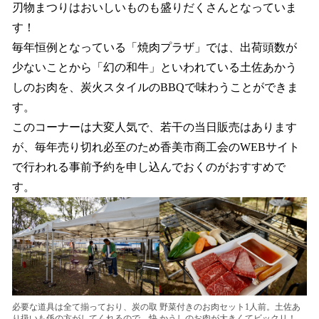
刃物まつりはおいしいものも盛りだくさんとなっていま
す！
毎年恒例となっている「焼肉プラザ」では、出荷頭数が
少ないことから「幻の和牛」といわれている土佐あかう
しのお肉を、炭火スタイルのBBQで味わうことができま
す。
このコーナーは大変人気で、若干の当日販売はあります
が、毎年売り切れ必至のため香美市商工会のWEBサイト
で行われる事前予約を申し込んでおくのがおすすめで
す。
必要な道具は全て揃っており、炭の取
野菜付きのお肉セット1人前。土佐あ
り扱いも係の方がしてくれるので、快
かうしのお肉が大きくてビックリ！