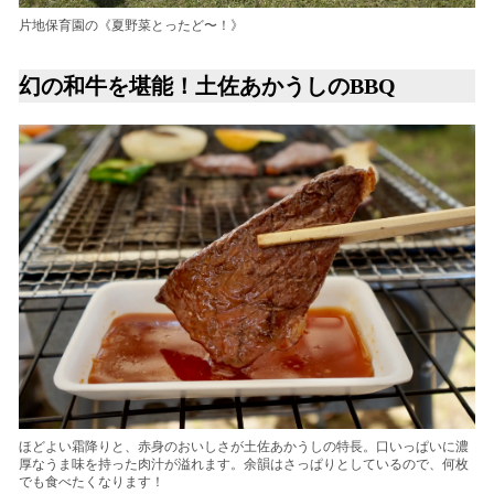
片地保育園の《夏野菜とったど〜！》
幻の和牛を堪能！土佐あかうしのBBQ
ほどよい霜降りと、赤身のおいしさが土佐あかうしの特長。口いっぱいに濃
厚なうま味を持った肉汁が溢れます。余韻はさっぱりとしているので、何枚
でも食べたくなります！