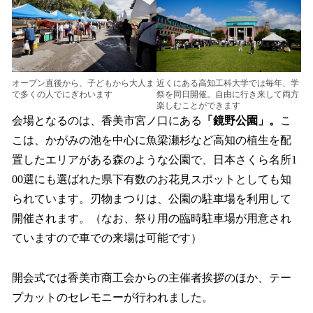
オープン直後から、子どもから大人ま
近くにある高知工科大学では毎年、学
で多くの人でにぎわいます
祭を同日開催。自由に行き来して両方
楽しむことができます
会場となるのは、香美市宮ノ口にある
「鏡野公園」。
こ
こは、かがみの池を中心に魚梁瀬杉など高知の植生を配
置したエリアがある森のような公園で、日本さくら名所1
00選にも選ばれた県下有数のお花見スポットとしても知
られています。刃物まつりは、公園の駐車場を利用して
開催されます。（なお、祭り用の臨時駐車場が用意され
ていますので車での来場は可能です）
開会式では香美市商工会からの主催者挨拶のほか、テー
プカットのセレモニーが行われました。