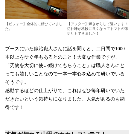
【ビフォー】全体的に錆びていまし
【アフター】輝きからして違います！
た。
切れ味が格段に良くなってトマトの薄
切りもできました！
ブースにいた鍛冶職人さんに話を聞くと、二日間で1000
本以上を研ぐ年もあるとのこと！大変な作業ですが、
「刃物を大切に使い続けてもらうこと」は職人さんにと
っても嬉しいことなので一本一本心を込めて研いでいる
そうです。
感動するほどの仕上がりで、これはぜひ毎年研いでいた
だきたいという気持ちになりました。人気があるのも納
得です！