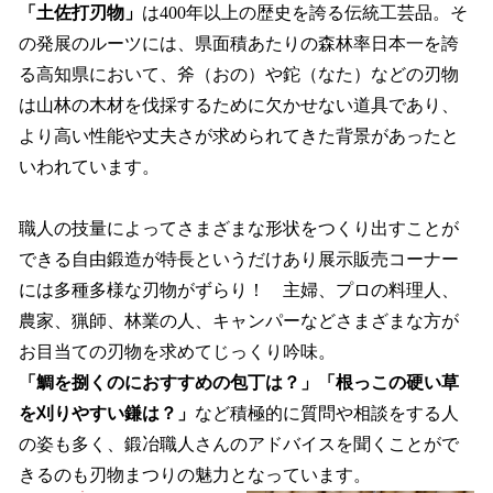
「土佐打刃物」
は400年以上の歴史を誇る伝統工芸品。そ
の発展のルーツには、県面積あたりの森林率日本一を誇
る高知県において、斧（おの）や鉈（なた）などの刃物
は山林の木材を伐採するために欠かせない道具であり、
より高い性能や丈夫さが求められてきた背景があったと
いわれています。
職人の技量によってさまざまな形状をつくり出すことが
できる自由鍛造が特長というだけあり展示販売コーナー
には多種多様な刃物がずらり！ 主婦、プロの料理人、
農家、猟師、林業の人、キャンパーなどさまざまな方が
お目当ての刃物を求めてじっくり吟味。
「鯛を捌くのにおすすめの包丁は？」「根っこの硬い草
を刈りやすい鎌は？」
など積極的に質問や相談をする人
の姿も多く、鍛冶職人さんのアドバイスを聞くことがで
きるのも刃物まつりの魅力となっています。