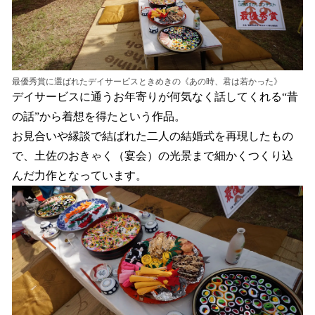
最優秀賞に選ばれたデイサービスときめきの《あの時、君は若かった》
デイサービスに通うお年寄りが何気なく話してくれる“昔
の話”から着想を得たという作品。
お見合いや縁談で結ばれた二人の結婚式を再現したもの
で、土佐のおきゃく（宴会）の光景まで細かくつくり込
んだ力作となっています。