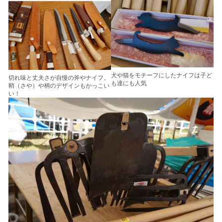
犬や猫をモチーフにしたナイフは子ど
切れ味と丈夫さが自慢の斧やナイフ。
も達にも人気
鞘（さや）や柄のデザインもかっこい
い！