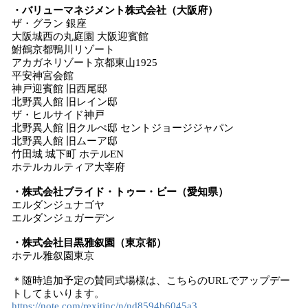
・バリューマネジメント株式会社（大阪府）
ザ・グラン 銀座
大阪城西の丸庭園 大阪迎賓館
鮒鶴京都鴨川リゾート
アカガネリゾート京都東山1925
平安神宮会館
神戸迎賓館 旧西尾邸
北野異人館 旧レイン邸
ザ・ヒルサイド神戸
北野異人館 旧クルぺ邸 セントジョージジャパン
北野異人館 旧ムーア邸
竹田城 城下町 ホテルEN
ホテルカルティア大宰府
・株式会社ブライド・トゥー・ビー（愛知県）
エルダンジュナゴヤ
エルダンジュガーデン
・株式会社目黒雅叙園（東京都）
ホテル雅叙園東京
＊随時追加予定の賛同式場様は、こちらのURLでアップデー
トしてまいります。
https://note.com/rexitinc/n/nd8594b6045a3