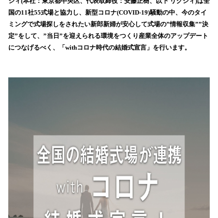
シィ(本社：東京都中央区、代表取締役：安藤正樹、以下 リクシィ)は全
読
国の11社55式場と協力し、新型コロナ(COVID-19)騒動の中、今のタイ
み
ミングで式場探しをされたい新郎新婦が安心して式場の”情報収集””決
込
定”をして、”当日”を迎えられる環境をつくり産業全体のアップデート
み
につなげるべく、「withコロナ時代の結婚式宣言」を行います。
中
で
す