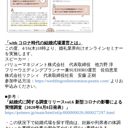
「with コロナ時代の結婚式場運営とは」
この度、4/16(木)18時より、婚礼業界向けオンラインセミナー
を実施します。
スピーカー：
バリューマネジメント株式会社 代表取締役 他力野 淳
フリーウエディングプランナー兼SUEHIRO運営 佐伯恵里
株式会社リクシィ 代表取締役社長 安藤 正樹
参加申込方法：
https://weddingonlineseminar.peatix.com/
よりお
申込みください。
■参考：
「結婚式に関する調査リリースvol.6 新型コロナの影響による
実情調査（2020年4月8日発表）」
https://prtimes.jp/main/html/rd/p/000000026.000027297.html
・この状況下で結婚式場を探す理由は、妊娠や列席者の体調