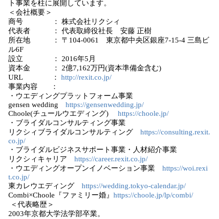
ト事業を柱に展開しています。
＜会社概要＞
商号 ： 株式会社リクシィ
代表者 ： 代表取締役社長 安藤 正樹
所在地 ： 〒104-0061 東京都中央区銀座7-15-4 三島ビ
ル6F
設立 ： 2016年5月
資本金 ： 2億7,162万円(資本準備金含む)
URL ：
http://rexit.co.jp/
事業内容 ：
・ウエディングプラットフォーム事業
gensen wedding
https://gensenwedding.jp/
Choole(チュールウエディング)
https://choole.jp/
・ブライダルコンサルティング事業
リクシィブライダルコンサルティング
https://consulting.rexit.
co.jp/
・ブライダルビジネスサポート事業・人材紹介事業
リクシィキャリア
https://career.rexit.co.jp/
・ウエディングオープンイノベーション事業
https://woi.rexi
t.co.jp/
東カレウエディング
https://wedding.tokyo-calendar.jp/
Combi×Choole『ファミリー婚』
https://choole.jp/lp/combi/
＜代表略歴＞
2003年京都大学法学部卒業。