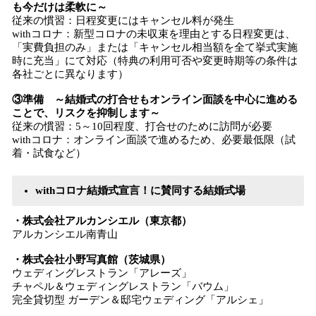
も今だけは柔軟に～
従来の慣習：日程変更にはキャンセル料が発生
withコロナ：新型コロナの未収束を理由とする日程変更は、
「実費負担のみ」または「キャンセル相当額を全て挙式実施
時に充当」にて対応（特典の利用可否や変更時期等の条件は
各社ごとに異なります）
③準備 ～結婚式の打合せもオンライン面談を中心に進める
ことで、リスクを抑制します～
従来の慣習：5～10回程度、打合せのために訪問が必要
withコロナ：オンライン面談で進めるため、必要最低限（試
着・試食など）
withコロナ結婚式宣言！に賛同する結婚式場
・株式会社アルカンシエル（東京都）
アルカンシエル南青山
・株式会社小野写真館（茨城県）
ウェディングレストラン「アレーズ」
チャペル＆ウェディングレストラン「バウム」
完全貸切型 ガーデン＆邸宅ウェディング「アルシェ」