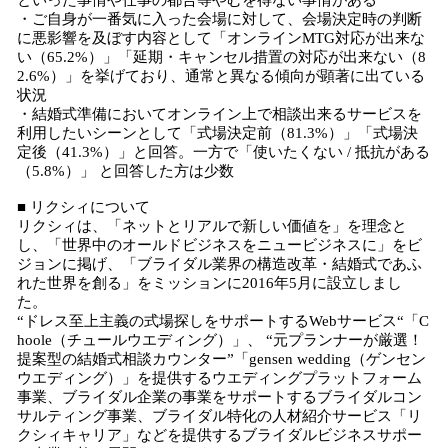
といった事情や仕事の都合等やむを得ない事情がある
・ご自身が一番気に入った会場に対して、会場決定時の判断
に悪影響を及ぼす内容として「オンラインMTG対応が出来な
い（65.2%）」「延期・キャンセル措置の対応が出来ない（8
2.6%）」を挙げており、通常と異なる傾向が顕著に出ている
状況
・結婚式準備においてオンライン上で相談出来るサービスを
利用したいシーンとして「式場決定前（81.3%）」「式場決
定後（41.3%）」と回答。一方で「使いたくない / 抵抗がある
（5.8%）」 と回答した方は少数
■ リクシィについて
リクシィは、「ネットとリアルで新しい価値を」を理念と
し、「世界中のオールドビジネスをニュービジネスに」をビ
ジョンに掲げ、「ブライダル業界の構造改革・結婚式であふ
れた世界を創る」をミッションに2016年5月に設立しまし
た。
“ドレス至上主義の式場探しをサポートするWebサービス“「C
hoole（チュールウエディング）」、 “元プランナーが厳選！
提案型の結婚式相談カウンター”「gensen wedding（ゲンセン
ウエディング）」を提供するウエディングプラットフォーム
事業、ブライダル企業の事業をサポートするブライダルコン
サルティング事業、ブライダル特化の人材紹介サービス「リ
クシィキャリア」などを提供するブライダルビジネスサポー