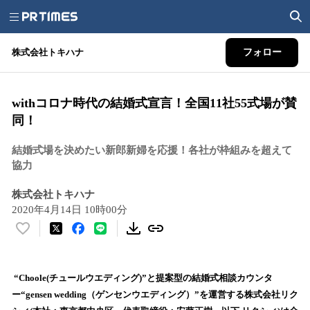
株式会社トキハナ
フォロー
withコロナ時代の結婚式宣言！全国11社55式場が賛
同！
結婚式場を決めたい新郎新婦を応援！各社が枠組みを超えて
協力
株式会社トキハナ
2020年4月14日 10時00分
い
い
ね
！
“Choole(チュールウエディング)”と提案型の結婚式相談カウンタ
数
ー“gensen wedding（ゲンセンウエディング）”を運営する株式会社リク
を