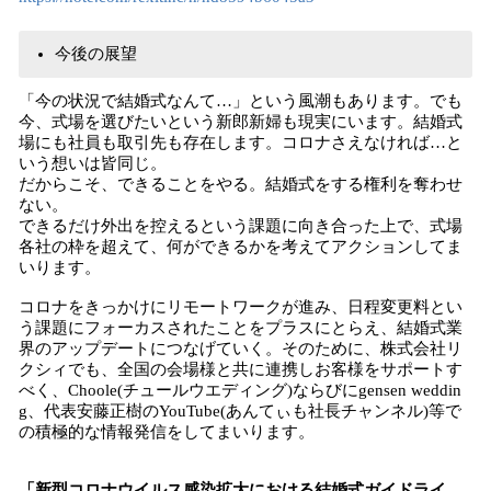
今後の展望
「今の状況で結婚式なんて…」という風潮もあります。でも
今、式場を選びたいという新郎新婦も現実にいます。結婚式
場にも社員も取引先も存在します。コロナさえなければ…と
いう想いは皆同じ。
だからこそ、できることをやる。結婚式をする権利を奪わせ
ない。
できるだけ外出を控えるという課題に向き合った上で、式場
各社の枠を超えて、何ができるかを考えてアクションしてま
いります。
コロナをきっかけにリモートワークが進み、日程変更料とい
う課題にフォーカスされたことをプラスにとらえ、結婚式業
界のアップデートにつなげていく。そのために、株式会社リ
クシィでも、全国の会場様と共に連携しお客様をサポートす
べく、Choole(チュールウエディング)ならびにgensen weddin
g、代表安藤正樹のYouTube(あんてぃも社長チャンネル)等で
の積極的な情報発信をしてまいります。
「新型コロナウイルス感染拡大における結婚式ガイドライ