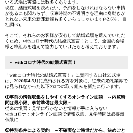
いる式場は実際には数多くあります。
現在、結婚式場を決めたい、予約をしなければならない事情
があるにも関わらず、収束時期の不透明さを理由に身動きが
とれない未来の新郎新婦も多くいらっしゃいます(42.6% 、自
社調べ)。
そこで、それらのお客様が安心して結婚式場を選んでいただ
くため、withコロナ時代の結婚式宣言！として、全国の会場
様と枠組みを越えて協力していけたらと考えております。
withコロナ時代の結婚式宣言！
「withコロナ時代の結婚式宣言！」に賛同する11社55式場
は、2020年4-5月に成約される方を対象に、従来の婚礼業界で
は見られなかった以下の3つの取り組みを新たに行います。
①事前の情報収集をしやすくするオンライン面談 ～内覧時
間は最小限、事前準備は最大限～
従来の慣習：見学に行かないと情報が手に入らない
withコロナ：オンライン面談で情報収集、見学時間は必要最
低限に
②特別条件による契約 ～不確実なご時世だから、決めごと