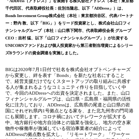
数
「ADDress（アドレス）」を展開する株式会社アドレス（本社：東京都
を
千代田区、代表取締役社長：佐別当隆志、以下「ADDress」）は、
読
Bonds Investment Group株式会社（本社：東京都渋谷区、代表パートナ
み
ー：野内 敦、以下「BIG」）をリード投資家とし、株式会社山口フィ
込
ナンシャルグループ（本社：山口県下関市、代表取締役会長 グループ
み
CEO：吉村 猛、以下「山口フィナンシャルグループ」）が出資する
中
で
UNICORNファンドおよび個人投資家から第三者割当増資によるシリー
す
ズBラウンドの資金調達を実施しました。
BIGは2020年7月1日付で社名を株式会社オプトベンチャーズ
から変更し、絆を表す「Bonds」を新たな社名にすること
で、経営支援だけでなくスタートアップの取り組みに共感す
る人が集まれるようなコミュニティ作りを目指していく中
で、今回のADDressへの出資を決定されました。また、山口
フィナンシャルグループは、山口県・広島県・福岡県の活性
化に注力しており、ADDressは、広島県の尾道と山口県の岩
国にそれぞれ県内1号拠点となる家を、また北九州市の門司港
にも展開します。コロナ禍においてテレワークが拡大する
中、地方銀行や地方自治体との協業を強化し、地方の空き家
物件や稼働率が激減している宿泊事業者の紹介によって
ADDressの拠点数を拡大し、「リモートワーク」「ワーケー