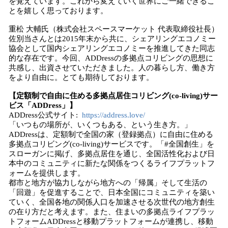
を覚えています。これから変えていく世界にご一緒できるこ
とを嬉しく思っております。
重松 大輔氏（株式会社スペースマーケット 代表取締役社長）
佐別当さんとは2015年末から共に、シェアリングエコノミー
協会として国内シェアリングエコノミーを推進してきた同志
的な存在です。今回、ADDressの多拠点コリビングの思想に
共感し、出資させていただきました。人の暮らし方、働き方
をより自由に。とても期待しております。
【定額制で自由に住める多拠点居住コリビング(co-living)サー
ビス「ADDress」】
ADDress公式サイト:
https://address.love/
「いつもの場所が、いくつもある、という生き方。」
ADDressは、定額制で全国の家（登録拠点）に自由に住める
多拠点コリビング(co-living)サービスです。「#全国創生」を
スローガンに掲げ、多拠点居住を通じ、全国活性化および日
本中のコミュニティに新たな関係をつくるライフプラットフ
ォームを提供します。
都市と地方が協力しながら地方への「帰属」そして生活の
「回遊」を促進することで、日本全国にコミュニティを築い
ていく、全国各地の関係人口を加速させる次世代の地方創生
の在り方だと考えます。また、住まいの多拠点ライフプラッ
トフォームADDressと移動プラットフォームが連携し、移動