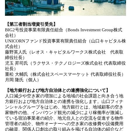
【第三者割当増資引受先】
BIG2号投資事業有限責任組合（Bonds Investment Group株式
会社）
UNICORNファンド投資事業有限責任組合（山口キャピタル株
式会社）
藤野英人氏（レオス・キャピタルワークス株式会社 代表取
締役社長）
児玉 昇司氏（ラクサス・テクノロジーズ株式会社 代表取締役
社長）
重松 大輔氏（株式会社スペースマーケット 代表取締役社長）
月岡 隆氏（個人）
【地方銀行および地方自治体との連携強化について】
人口減少や空き家の増加による地域の社会課題と向き合う地
方銀行および地方自治体との連携を強化します。山口フィナ
ンシャルグループをはじめ、地方銀行とは、地域顧客の空き
家物件の他、インバウンド観光の減少により稼働率が激減し
ている宿泊事業者の紹介、地元住人との交流を促進する物件
管理者の紹介、物件オーナーへの空き家の改修費や設備費用
の融資、関係人口創出の取り組みを掲げる自治体の紹介など