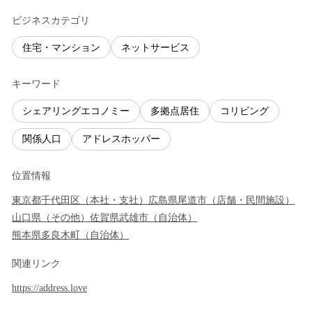
ビジネスカテゴリ
住宅・マンション
ネットサービス
キーワード
シェアリングエコノミー
多拠点居住
コリビング
関係人口
アドレスホッパー
位置情報
東京都
千代田区
（
本社・支社
）
広島県
尾道市
（
店舗・民間施設
）
山口県
（
その他
）
佐賀県
武雄市
（
自治体
）
熊本県
多良木町
（
自治体
）
関連リンク
https://address.love