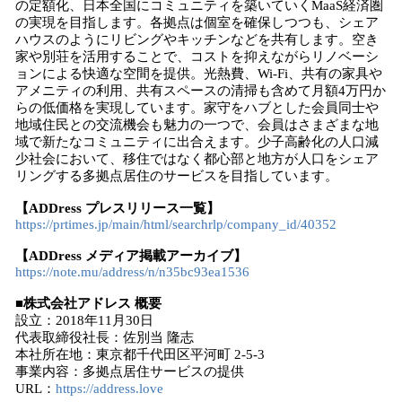
の定額化、日本全国にコミュニティを築いていくMaaS経済圏
の実現を目指します。各拠点は個室を確保しつつも、シェア
ハウスのようにリビングやキッチンなどを共有します。空き
家や別荘を活用することで、コストを抑えながらリノベーシ
ョンによる快適な空間を提供。光熱費、Wi-Fi、共有の家具や
アメニティの利用、共有スペースの清掃も含めて月額4万円か
らの低価格を実現しています。家守をハブとした会員同士や
地域住民との交流機会も魅力の一つで、会員はさまざまな地
域で新たなコミュニティに出合えます。少子高齢化の人口減
少社会において、移住ではなく都心部と地方が人口をシェア
リングする多拠点居住のサービスを目指しています。
【ADDress プレスリリース一覧】
https://prtimes.jp/main/html/searchrlp/company_id/40352
【ADDress メディア掲載アーカイブ】
https://note.mu/address/n/n35bc93ea1536
■株式会社アドレス 概要
設立：2018年11月30日
代表取締役社長：佐別当 隆志
本社所在地：東京都千代田区平河町 2-5-3
事業内容：多拠点居住サービスの提供
URL：
https://address.love