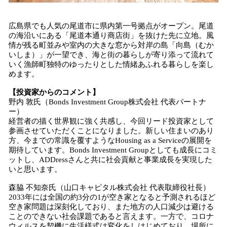
広島県でも人気の尾道市に県内第一号拠点がオープン。尾道
の海沿いにある「尾道本通り商店街」を抜けた先に立地。風
情が残る町並みや室内の大きな窓から対岸の島「向島（むか
いしま）」が一望でき、海と街の暮らしが寄り添って流れて
いく漁師町独特のゆったりとした情緒あふれる暮らしを楽し
めます。
【投資家からのコメント】
野内 敦氏（Bonds Investment Group株式会社 代表パートナ
ー）
経営者の描く世界観に強く共感し、今回リード投資家として
参画させていただくことになりました。新しい住まいのあり
方、今までの常識を覆すようなHousing as a Serviceの展開を
期待しています。Bonds Investment Groupとしても成長にコミ
ットし、ADDressさんと共に社会貢献と事業成長を実現した
いと思います。
森脇 不知奈氏（山口キャピタル株式会社 代表取締役社長）
2033年には全国の約3分の1が空き家となると予測されるほど
空き家問題は深刻化しており、また地方の人口減少は避ける
ことのできない社会課題であると言えます。一方で、コロナ
ウィルスを契機に生活様式は変化をしはじめており、場所に