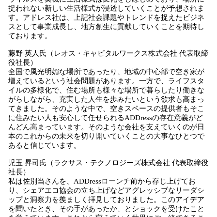
捉われない新しい生活様式が浸透していくことが予想されま
す。アドレス社は、上記社会課題やトレンドを捉えたビジネ
スとして事業成長し、地方創生に貢献していくことを期待し
ております。
藤野 英人氏（レオス・キャピタルワークス株式会社 代表取締
役社長）
全国で風光明媚な場所であったり、地域の中心部で空き家が
増えているという社会問題があります。一方で、ライフスタ
イルの多様化で、住む場所も様々な場所で暮らしたり働きな
がらしながら、充実した人生を歩みたいという欲求も高まっ
てきました。そのような中で、空きスペースの提供者もそこ
に住みたい人も安心して任せられるADDressの存在意義がど
んどん高まっています。そのような会社を支えていくのが日
本のこれからの未来を切り開いていくことの大事なひとつで
あると信じています。
児玉 昇司氏（ラクサス・テクノロジーズ株式会社 代表取締役
社長）
私は佐別当さんを、ADDressローンチ前から存じ上げてお
り、シェアエコ協会の立ち上げなどアグレッシブなリーダシ
ップと洞察力を羨ましく拝見しておりました。このアイデア
を聞いたとき、その手があったか、とショックを受けたこと