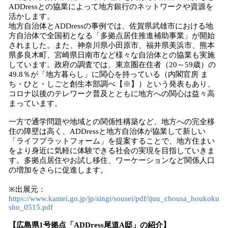
ADDressとの協業によって地方銀行のネットワークや資源を
活かします。
地方自治体とADDressの事例では、佐賀県武雄市における地
方自治体で全国初となる「多拠点居住推進補助事業」が開始
されました。また、神奈川県小田原市、福井県美浜市、熊本
県多良木町、宮崎県日南市など様々な自治体との協業も実施
しています。政府の調査では、東京圏在住者（20～59歳）の
49.8％が「地方暮らし」に関心を持っている（内閣官房 ま
ち・ひと・しごと創生本部調べ【※】）という発表もあり、
コロナ以後のテレワーク普及とともに地方への関心は益々高
まっています。
一方で通学問題や地域との関係性構築など、地方への完全移
住の障壁は高く、ADDressと地方自治体が協業して新しい
「ライフプラットフォーム」を提案することで、地方住まい
をより身近に気軽に体験できる社会の実現を目指していきま
す。多拠点居住やお試し移住、ワーケーションなど関係人口
の増加をさらに促進します。
※出展元：
https://www.kantei.go.jp/jp/singi/sousei/pdf/ijuu_chousa_houkoku
sho_0515.pdf
【広島県1号拠点「ADDress尾道A邸」の紹介】