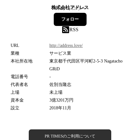
株式会社アドレス
114
フォロワー
フォロー
RSS
URL
http://address.love/
業種
サービス業
本社所在地
東京都千代田区平河町2-5-3 Nagatacho
GRiD
電話番号
-
代表者名
佐別当隆志
上場
未上場
資本金
3億3201万円
設立
2018年11月
PR TIMESのご利用について