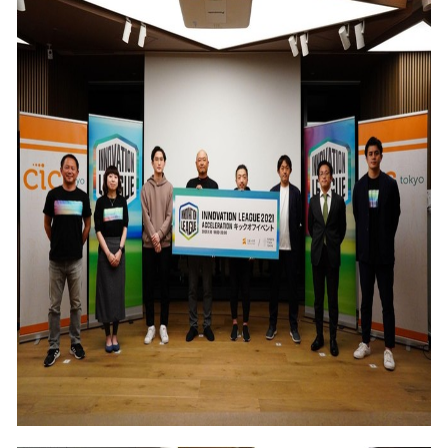
込
み
中
で
す