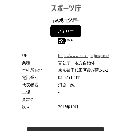
スポーツ庁
14
フォロワー
フォロー
RSS
URL
https://www.mext.go.jp/sports/
業種
官公庁・地方自治体
本社所在地
東京都千代田区霞が関3-2-2
電話番号
03-5253-4111
代表者名
河合 純一
上場
-
資本金
-
設立
2015年10月