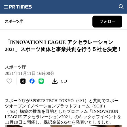
スポーツ庁
フォロー
「INNOVATION LEAGUE アクセラレーション
2021」スポーツ団体と事業共創を行う５社を決定！
スポーツ庁
2021年11月11日 16時00分
い
い
ね
スポーツ庁がSPORTS TECH TOKYO（※1）と共同でスポー
！
ツオープンイノベーションプラットフォーム（SOIP）
数
（※2）構築の推進を目的としたプログラム「INNOVATION
を
LEAGUE アクセラレーション2021」のキックオフイベントを
読
11月10日に開催し、採択企業の5社を発表いたしました。
み