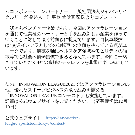
＜コラボレーションパートナー 一般社団法人ジャパンサイ
クルリーグ 発起人・理事長 犬伏真広 氏よりコメント＞
「我々もベンチャー企業であり、今回のアクセラレーション
を通じて他業種のパートナーと手を組み新しい産業を作って
いくことに対して凄く前向きに捉えています。自転車競技
は“交通インフラとしての自転車”の側面を持っている点がユ
ニークであり、競技を軸にヘルスケア領域やモビリティの領
域等でも社会へ価値提供できると考えています。今回ご一緒
させていただく4社の皆様のチャレンジを非常に楽しみにして
います。」
なお、INNOVATION LEAGUE2021ではアクセラレーションの
他、優れたスポーツビジネスの取り組みを讃える
「INNOVATION LEAGUE コンテスト」も実施しています。
詳細は公式ウェブサイトをご覧ください。（応募締切は12月
10日）
公式ウェブサイト
https://innovation-
league.sportstech.tokyo/contest/