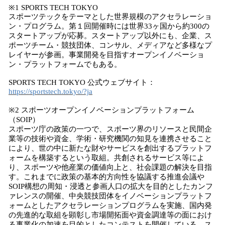
※1 SPORTS TECH TOKYO
スポーツテックをテーマとした世界規模のアクセラレーショ
ン・プログラム。第１回開催時には世界33ヶ国から約300の
スタートアップが応募。スタートアップ以外にも、企業、ス
ポーツチーム・競技団体、コンサル、メディアなど多様なプ
レイヤーが参画。事業開発を目指すオープンイノベーショ
ン・プラットフォームでもある。
SPORTS TECH TOKYO 公式ウェブサイト：
https://sportstech.tokyo/?ja
※2 スポーツオープンイノベーションプラットフォーム
（SOIP）
スポーツ庁の政策の一つで、スポーツ界のリソースと民間企
業等の技術や資金、学術・研究機関の知見を連携させること
により、世の中に新たな財やサービスを創出するプラットフ
ォームを構築するという取組。共創されるサービス等によ
り、スポーツや他産業の価値向上と、社会課題の解決を目指
す。これまでに政策の基本的方向性を協議する推進会議や
SOIP構想の周知・浸透と参画人口の拡大を目的としたカンフ
ァレンスの開催、中央競技団体をイノベーションプラットフ
ォームとしたアクセラレーションプログラムを実施、国内発
の先進的な取組を顕彰し市場開拓面や資金調達等の面におけ
る事業化の加速を目的としたコンテストを開催している。ス