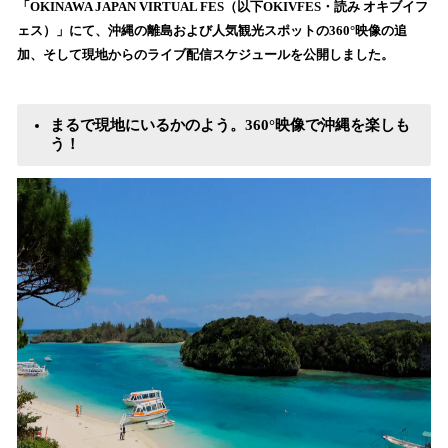
「OKINAWA JAPAN VIRTUAL FES（以下OKIVFES・読み オキブイフ
み
ェス）」にて、沖縄の離島および人気観光スポットの360°映像の追
込
加、そして現地からのライブ配信スケジュールを公開しました。
み
中
で
す
まるで現地にいるかのよう。360°映像で沖縄を楽しも
う！