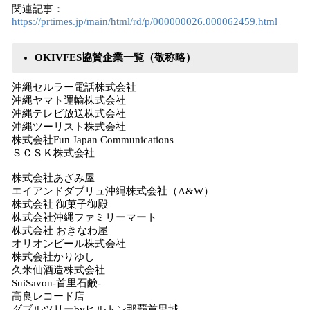
関連記事：
https://prtimes.jp/main/html/rd/p/000000026.000062459.html
OKIVFES協賛企業一覧（敬称略）
沖縄セルラー電話株式会社
沖縄ヤマト運輸株式会社
沖縄テレビ放送株式会社
沖縄ツーリスト株式会社
株式会社Fun Japan Communications
ＳＣＳＫ株式会社
株式会社あざみ屋
エイアンドダブリュ沖縄株式会社（A&W）
株式会社 御菓子御殿
株式会社沖縄ファミリーマート
株式会社 おきなわ屋
オリオンビール株式会社
株式会社かりゆし
久米仙酒造株式会社
SuiSavon-首里石鹸-
高良レコード店
ダブルツリーbyヒルトン那覇首里城