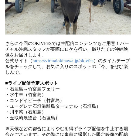
さらに今回のOKIVFESでは生配信コンテンツもご用意！バー
チャル沖縄スタッフが実際にロケを行い、撮りたての沖縄映
像をお届けします。
公式サイト（
https://virtualokinawa.jp/okivfes
）のタイムテーブ
ルをチェックして、お気に入りのスポットの「今」をぜひ楽
しんで。
■ライブ配信予定スポット
・石垣島→竹富島フェリー
・水牛車（竹富島）
・コンドイビーチ（竹富島）
・ユーグレナ石垣港離島ターミナル（石垣島）
・川平湾（石垣島）
・玉取崎展望台​​（石垣島）
※天候などの都合によりやむを得ずライブ配信を中止する場
合がございます。その際には事前に撮影した限定映像の配信