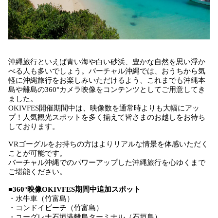
沖縄旅行といえば青い海や白い砂浜、豊かな自然を思い浮か
べる人も多いでしょう。バーチャル沖縄では、おうちから気
軽に沖縄旅行をお楽しみいただけるよう、これまでも沖縄本
島や離島の360°カメラ映像をコンテンツとしてご用意してき
ました。
OKIVFES開催期間中は、映像数を通常時よりも大幅にアッ
プ！人気観光スポットを多く揃えて皆さまのお越しをお待ち
しております。
VRゴーグルをお持ちの方はよりリアルな情景を体感いただく
ことが可能です。
バーチャル沖縄でのパワーアップした沖縄旅行を心ゆくまで
ご堪能ください。
■360°映像OKIVFES期間中追加スポット
・水牛車（竹富島）
・コンドイビーチ（竹富島）
・ユーグレナ石垣港離島ターミナル（石垣島）