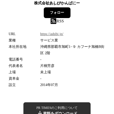
株式会社あしびかんぱにー
8
フォロワー
フォロー
RSS
URL
https://ashibi.jp/
業種
サービス業
本社所在地
沖縄県那覇市旭町1−９ カフーナ旭橋B街
区 2階
電話番号
-
代表者名
片桐芳彦
上場
未上場
資本金
-
設立
2014年07月
PR TIMESのご利用について
資料をダウンロード