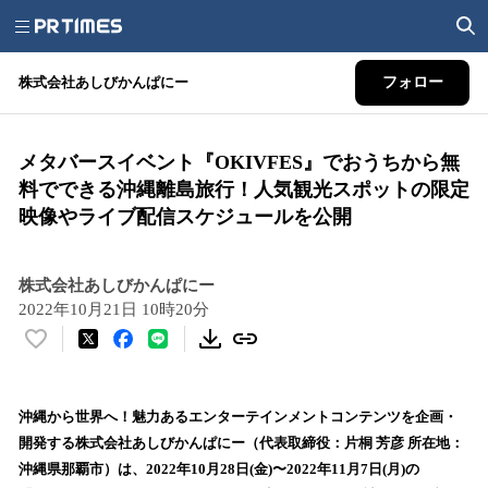
株式会社あしびかんぱにー
フォロー
メタバースイベント『OKIVFES』でおうちから無
料でできる沖縄離島旅行！人気観光スポットの限定
映像やライブ配信スケジュールを公開
株式会社あしびかんぱにー
2022年10月21日 10時20分
い
い
ね
！
沖縄から世界へ！魅力あるエンターテインメントコンテンツを企画・
数
開発する株式会社あしびかんぱにー（代表取締役：片桐 芳彦 所在地：
を
沖縄県那覇市）は、2022年10月28日(金)〜2022年11月7日(月)の
読