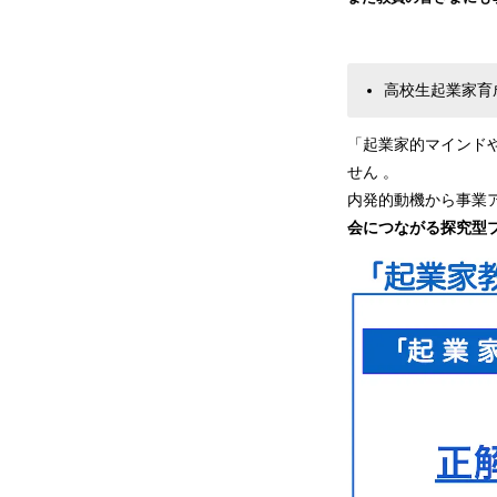
高校生起業家育
「起業家的マインド
せん 。
内発的動機から事業
会につながる探究型