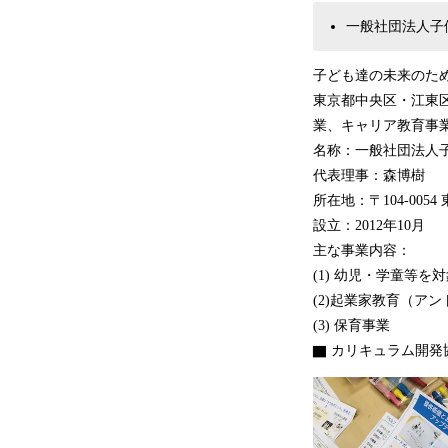
一般社団法人子
子ども達の未来のた
東京都中央区・江東
業、キャリア教育事
名称：一般社団法
代表理事：森博樹
所在地：〒104-00
設立：2012年10月
主な事業内容：
(1) 幼児・学童等を
(2)起業家教育（ア
(3) 保育事業
▇ カリキュラム開