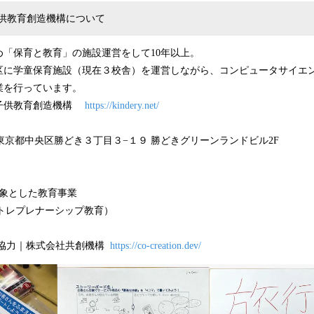
供教育創造機構について
め「保育と教育」の施設運営をして10年以上。
区に学童保育施設（現在３校舎）を運営しながら、コンピュータサイエ
業を行っています。
人子供教育創造機構
https://kindery.net/
54 東京都中央区勝どき３丁目３−１９ 勝どきグリーンランドビル2F
対象とした教育事業
ントレプレナーシップ教育）
発協力｜株式会社共創機構
https://co-creation.dev/