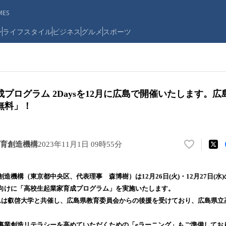
ES
ン
ライフスタイル
ビジネス
グルメ
スポーツ
プログラム 2Daysを12月に広島で開催いたします。
無料」！
育創造機構
2023年11月1日 09時55分
い
い
ね
造機構（東京都中央区、代表理事 森博樹）は12月26日(火)・12月27日(水
！
向けに「高校生起業家育成プログラム」を実施いたします。
数
ムは叡啓大学と共催し、広島県教育委員会からの後援を受けており、広島県立
を
読
み
事業創造リテラシーを高めていただくための「eラーニング」もご準備してお