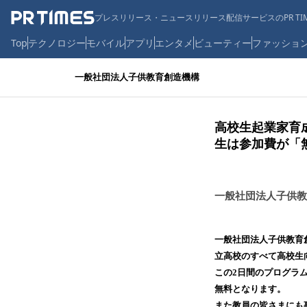
プレスリリース・ニュースリリース配信サービスのPR TIM
Top
テクノロジー
モバイル
アプリ
エンタメ
ビューティー
ファッショ
一般社団法人子供教育創造機構
高校生起業家育成
生は参加費が「
一般社団法人子供教
一般社団法人子供教育創
立高校のすべて高校生
この2日間のプログラ
無料となります。
また教員の皆さまにも