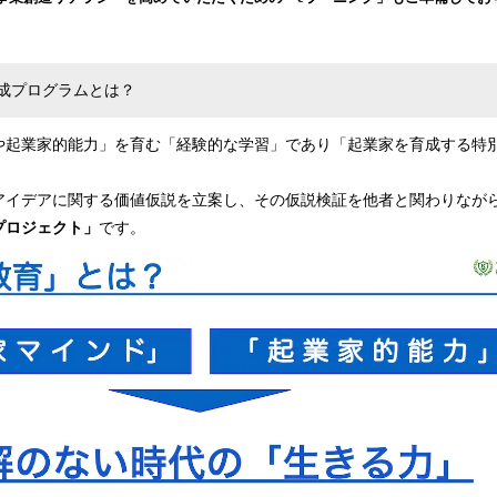
込
み
中
で
成プログラムとは？
す
や起業家的能力」を育む「経験的な学習」であり「起業家を育成する特
アイデアに関する価値仮説を立案し、その仮説検証を他者と関わりなが
プロジェクト」
です。