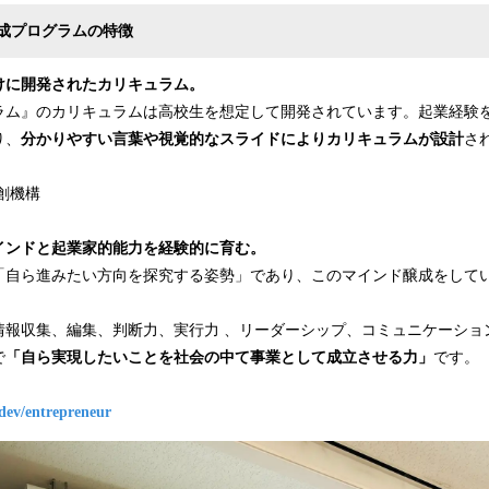
成プログラムの特徴
けに開発されたカリキュラム。
ラム』のカリキュラムは高校生を想定して開発されています。起業経験
り、
分かりやすい言葉や視覚的なスライドによりカリキュラムが設計
さ
創機構
インドと起業家的能力を経験的に育む。
「自ら進みたい方向を探究する姿勢」であり、このマインド醸成をして
情報収集、編集、判断力、実行力 、リーダーシップ、コミュニケーショ
で
「自ら実現したいことを社会の中て事業として成立させる力」
です。
.dev/entrepreneur