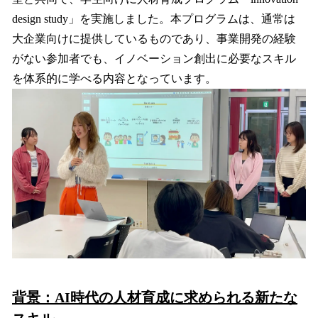
読
み
design study」を実施しました。本プログラムは、通常は
込
大企業向けに提供しているものであり、事業開発の経験
み
がない参加者でも、イノベーション創出に必要なスキル
中
で
を体系的に学べる内容となっています。
す
背景：AI時代の人材育成に求められる新たな