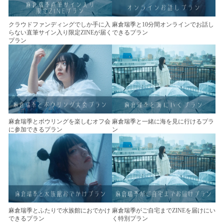
クラウドファンディングでしか手に入
麻倉瑞季と10分間オンラインでお話し
らない直筆サイン入り限定ZINEが届く
できるプラン
プラン
麻倉瑞季とボウリングを楽しむオフ会
麻倉瑞季と一緒に海を見に行けるプラ
に参加できるプラン
ン
麻倉瑞季とふたりで水族館におでかけ
麻倉瑞季がご自宅までZINEを届けにい
できるプラン
く特別プラン