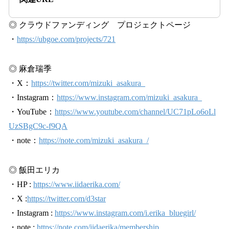
◎ クラウドファンディング プロジェクトページ
・
https://ubgoe.com/projects/721
◎ 麻倉瑞季
・X：
https://twitter.com/mizuki_asakura_
・Instagram：
https://www.instagram.com/mizuki_asakura_
・YouTube：
https://www.youtube.com/channel/UC71pLo6oLl
UzSBgC9c-f9QA
・note：
https://note.com/mizuki_asakura_/
◎ 飯田エリカ
・HP :
https://www.iidaerika.com/
・X :
https://twitter.com/d3star
・Instagram :
https://www.instagram.com/i.erika_bluegirl/
・note :
https://note.com/iidaerika/membership