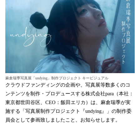
を
読
み
込
み
中
で
す
麻倉瑞季写真展「undying」制作プロジェクト キービジュアル
クラウドファンディングの企画や、写真展等数多くのコ
ンテンツを制作・プロデュースする株式会社para（本社：
東京都世田谷区、CEO：飯田エリカ）は、麻倉瑞季が実
施する「写真展制作プロジェクト『undying』」の制作委
員会として参画致しましたこと、お知らせします。