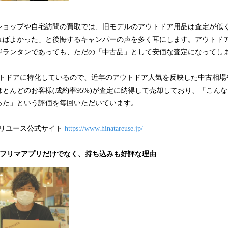
ショップや自宅訪問の買取では、旧モデルのアウトドア用品は査定が低
ればよかった」と後悔するキャンパーの声を多く耳にします。アウトド
ジランタンであっても、ただの「中古品」として安価な査定になってし
はアウトドアに特化しているので、近年のアウトドア人気を反映した中古相
とんどのお客様(成約率95%)が査定に納得して売却しており、「こん
った」という評価を毎回いただいています。
taリユース公式サイト
https://www.hinatareuse.jp/
。フリマアプリだけでなく、持ち込みも好評な理由