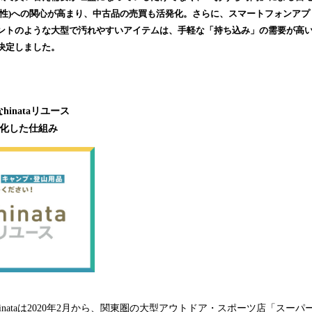
み
能性)への関心が高まり、中古品の売買も活発化。さらに、スマートフォンア
込
ントのような大型で汚れやすいアイテムは、手軽な「持ち込み」の需要が高
み
決定しました。
中
で
す
inataリユース
特化した仕組み
inataは2020年2月から、関東圏の大型アウトドア・スポーツ店「スー