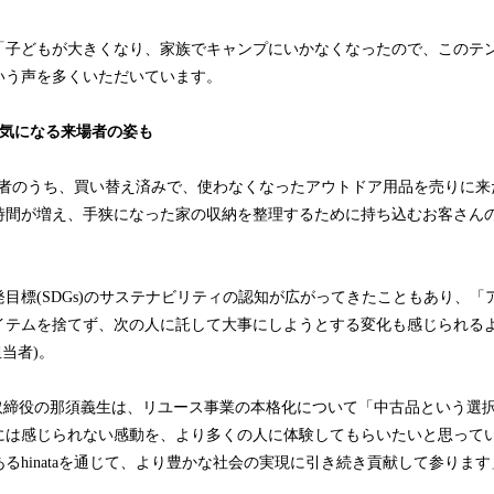
「子どもが大きくなり、家族でキャンプにいかなくなったので、このテ
いう声を多くいただいています。
が気になる来場者の姿も
の利用者のうち、買い替え済みで、使わなくなったアウトドア用品を売りに来
時間が増え、手狭になった家の収納を整理するために持ち込むお客さん
目標(SDGs)のサステナビリティの認知が広がってきたこともあり、「
イテムを捨てず、次の人に託して大事にしようとする変化も感じられる
担当者)。
代表取締役の那須義生は、リユース事業の本格化について「中古品という選
は感じられない感動を、より多くの人に体験してもらいたいと思っています
るhinataを通じて、より豊かな社会の実現に引き続き貢献して参りま