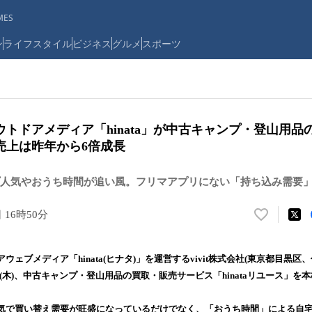
ES
ン
ライフスタイル
ビジネス
グルメ
スポーツ
トドアメディア「hinata」が中古キャンプ・登山用品
売上は昨年から6倍成長
人気やおうち時間が追い風。フリマアプリにない「持ち込み需要
日 16時50分
い
い
ね
ェブメディア「hinata(ヒナタ)」を運営するvivit株式会社(東京都目黒区
！
11日(木)、中古キャンプ・登山用品の買取・販売サービス「hinataリユース」
数
を
読
気で買い替え需要が旺盛になっているだけでなく、「おうち時間」による自