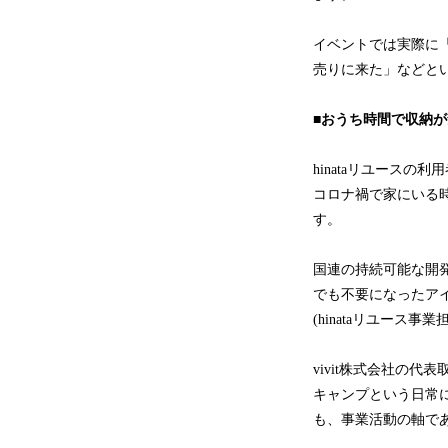
イベントでは実際に
売りに来た」などと
■おうち時間で収納
hinataリユース
コロナ禍で家にいる
す。
国連の持続可能な開発
でも不要になったア
(hinataリユース事業
vivit株式会社の
キャンプという日常に
も、事業活動の軸であ