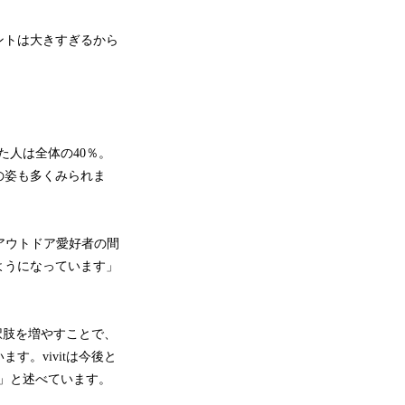
ントは大きすぎるから
た人は全体の40％。
の姿も多くみられま
アウトドア愛好者の間
ようになっています」
択肢を増やすことで、
。vivitは今後と
す」と述べています。