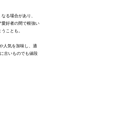
くなる場合があり、
ア愛好者の間で根強い
まうことも。
場や人気を加味し、適
なに古いものでも値段