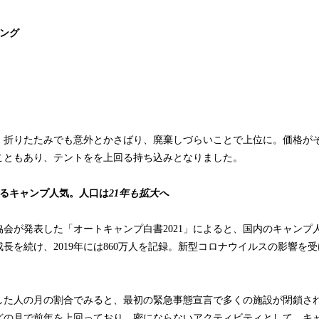
ング
、折りたたみでも意外とかさばり、廃棄しづらいことで上位に。価格が
こともあり、テントをを上回る持ち込みとなりました。
えるキャンプ人気。人口は
21年も拡大へ
会が発表した「オートキャンプ白書2021」によると、国内のキャンプ人口は
長を続け、2019年には860万人を記録。新型コロナウイルスの影響を受けた
。
した人の月の割合でみると、最初の緊急事態宣言で多くの施設が閉鎖され
どの月で前年を上回っており、密にならないアクティビティとして、キ