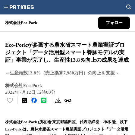
株式会社Eco-Pork
フォロー
Eco-Porkが参画する農水省スマート農業実証プロ
ジェクト「データ活用型スマート養豚モデルの実
証」事業が完了し、生産性13.8％向上の成果を達成
～生産頭数13.8%（売上換算7,980万円）の向上を支援～
株式会社Eco-Pork
2022年7月12日 12時00分
い
い
ね
！
株式会社Eco-Pork (所在地:東京都墨田区、代表取締役 神林 隆、以下
数
Eco-Pork)は、農林水産省スマート農業実証プロジェクト「データ活用
を