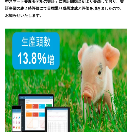
型スマート養豚モデルの実証」に実証開始当初より参画しており、実
読
証事業の終了時評価にて目標通り成果達成と評価を頂きましたので、
み
お知らせいたします。
込
み
中
で
す