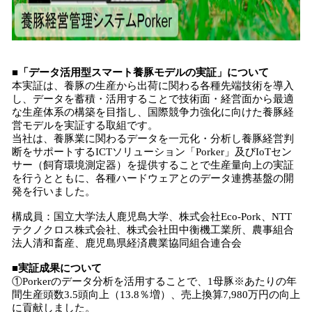
■「データ活用型スマート養豚モデルの実証」について
本実証は、養豚の生産から出荷に関わる各種先端技術を導入
し、データを蓄積・活用することで技術面・経営面から最適
な生産体系の構築を目指し、国際競争力強化に向けた養豚経
営モデルを実証する取組です。
当社は、養豚業に関わるデータを一元化・分析し養豚経営判
断をサポートするICTソリューション「Porker」及びIoTセン
サー（飼育環境測定器）を提供することで生産量向上の実証
を行うとともに、各種ハードウェアとのデータ連携基盤の開
発を行いました。
構成員：国立大学法人鹿児島大学、株式会社Eco-Pork、NTT
テクノクロス株式会社、株式会社田中衡機工業所、農事組合
法人清和畜産、鹿児島県経済農業協同組合連合会
■実証成果について
①Porkerのデータ分析を活用することで、1母豚※あたりの年
間生産頭数3.5頭向上（13.8％増）、売上換算7,980万円の向上
に貢献しました。