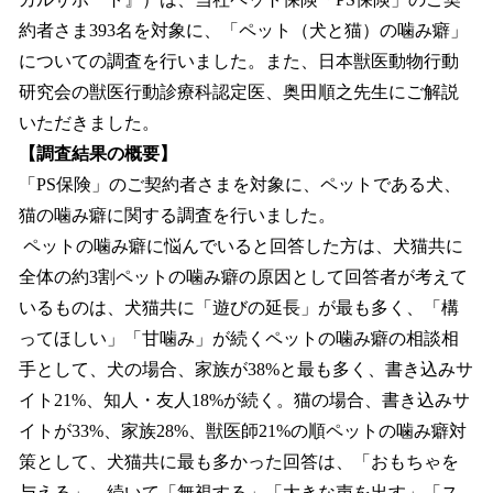
込
約者さま393名を対象に、「ペット（犬と猫）の噛み癖」
み
についての調査を行いました。また、日本獣医動物行動
中
で
研究会の獣医行動診療科認定医、奥田順之先生にご解説
す
いただきました。
【調査結果の概要】
「PS保険」のご契約者さまを対象に、ペットである犬、
猫の噛み癖に関する調査を行いました。
ペットの噛み癖に悩んでいると回答した方は、犬猫共に
全体の約3割ペットの噛み癖の原因として回答者が考えて
いるものは、犬猫共に「遊びの延長」が最も多く、「構
ってほしい」「甘噛み」が続くペットの噛み癖の相談相
手として、犬の場合、家族が38%と最も多く、書き込みサ
イト21%、知人・友人18%が続く。猫の場合、書き込みサ
イトが33%、家族28%、獣医師21%の順ペットの噛み癖対
策として、犬猫共に最も多かった回答は、「おもちゃを
与える」。続いて「無視する」「大きな声を出す」「ス