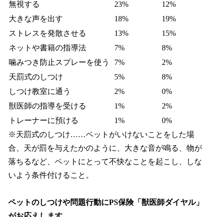
無視する
23%
12%
大きな声を出す
18%
19%
ストレスを発散させる
13%
15%
ネットや書籍の指導法
7%
8%
噛みつき防止スプレーを使う
7%
2%
天罰式のしつけ
5%
8%
しつけ教室に通う
2%
0%
獣医師の指導を受ける
1%
2%
トレーナーに預ける
1%
0%
※天罰式のしつけ……ペットがいけないことをした場
合、天が罰を与えたかのように、大きな音が鳴る、物が
落ちるなど、ペットにとって不快なことを起こし、しな
いよう条件付けること。
ペットのしつけや問題行動にPS保険「獣医師ダイヤル」
がお応えします