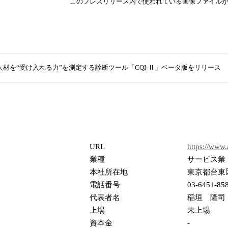
このプレスリリース内で使われている画像ファイル
人材を“受け入れる力”を測定する診断ツール「CQI-Ⅱ」ベータ版をリリース
URL
https://www
業種
サービス業
本社所在地
東京都台東区
電話番号
03-6451-85
代表者名
稲垣 隆司
上場
未上場
資本金
-