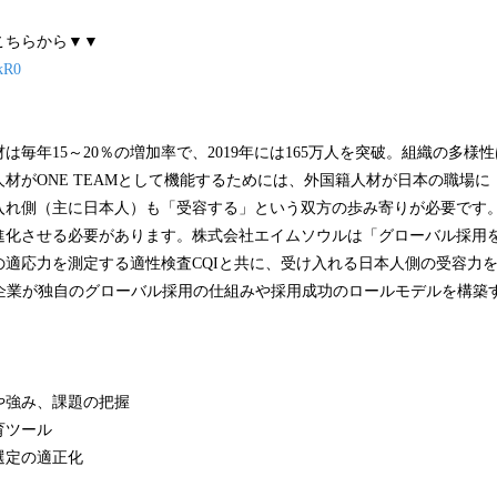
こちらから▼▼
kR0
は毎年15～20％の増加率で、2019年には165万人を突破。組織の多様
材がONE TEAMとして機能するためには、外国籍人材が日本の職場
入れ側（主に日本人）も「受容する」という双方の歩み寄りが必要です
進化させる必要があります。株式会社エイムソウルは「グローバル採用
の適応力を測定する適性検査CQIと共に、受け入れる日本人側の受容力
本企業が独自のグローバル採用の仕組みや採用成功のロールモデルを構築
や強み、課題の把握
育ツール
選定の適正化