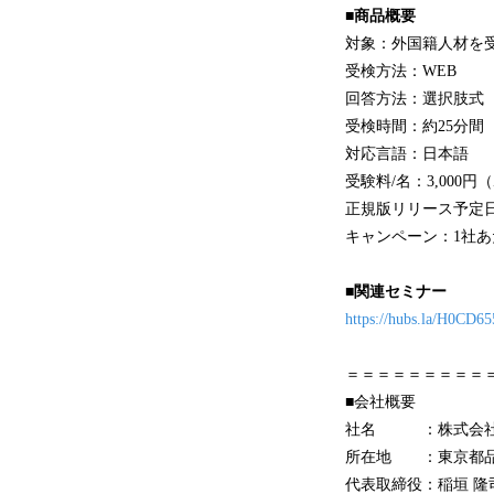
■商品概要
対象：外国籍人材を
受検方法：WEB
回答方法：選択肢式
受検時間：約25分間
対応言語：日本語
受験料/名：3,00
正規版リリース予定日：
キャンペーン：1社
■関連セミナー
https://hubs.la/H0CD65
＝＝＝＝＝＝＝＝＝
■会社概要
社名 ：株式会社
所在地 ：東京都品川
代表取締役：稲垣 隆