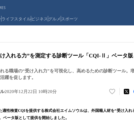
ES
ン
ライフスタイル
ビジネス
グルメ
スポーツ
け入れる力”を測定する診断ツール「CQI-Ⅱ」ベータ
れる職場の“受け入れ力”を可視化し、高めるための診断ツール。
活躍を促します。
ル
2020年12月22日 10時20分
い
い
ね
た適性検査CQIを提供する株式会社エイムソウルは、外国籍人材を“受け入れ
！
発。ベータ版として提供を開始しました。
数
を
読