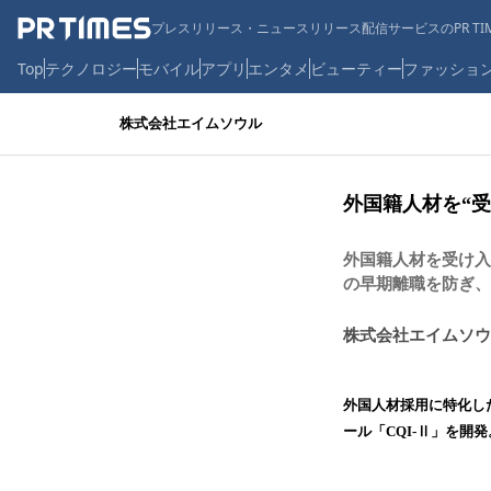
プレスリリース・ニュースリリース配信サービスのPR TIM
Top
テクノロジー
モバイル
アプリ
エンタメ
ビューティー
ファッショ
株式会社エイムソウル
外国籍人材を“受
外国籍人材を受け入
の早期離職を防ぎ、
株式会社エイムソウ
外国人材採用に特化し
ール「CQI-Ⅱ」を開