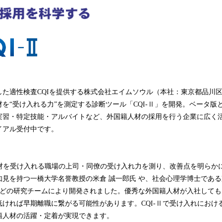
み
込
み
中
で
す
した適性検査CQIを提供する株式会社エイムソウル（本社：東京都品川
を“受け入れる力”を測定する診断ツール「CQI-Ⅱ」を開発。ベータ版
実習・特定技能・アルバイトなど、外国籍人材の採用を行う企業に広く活
イアル受付中です。
人材を受け入れる職場の上司・同僚の受け入れ力を測り、改善点を明らか
知見を持つ一橋大学名誉教授の米倉 誠一郎氏 や、社会心理学博士であ
 などの研究チームにより開発されました。優秀な外国籍人材が入社して
ければ早期離職に繋がる可能性があります。CQI-Ⅱで受け入れにおけ
籍人材の活躍・定着が実現できます。