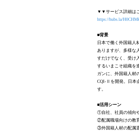
▼▼サービス詳細は
https://hubs.la/H0CHM
■背景
日本で働く外国籍人材
ありますが、多様な人
すだけでなく、受け
するいまこそ組織を
ガンに、外国籍人材
CQI-Ⅱを開発。日
す。
■活用シーン
①自社、社員の傾向
②配属職場向けの教
③外国籍人材の配属