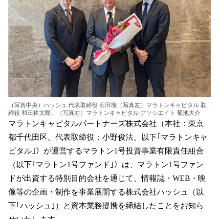
読
み
込
み
中
で
す
（写真中央）ハッシュ 代表取締役 石田徹（写真左）マラトンキャピタル 取
締役 和田耕太郎、（写真右）マラトンキャピタル アソシエイト 菊池大介
マラトンキャピタルパートナーズ株式会社（本社：東京
都千代田区、代表取締役：小野俊法、以下｢マラトンキャ
ピタル｣）が運営するマラトン1号投資事業有限責任組合
（以下｢マラトン1号ファンド｣）は、マラトン1号ファン
ドが出資する特別目的会社を通じて、情報誌・WEB・映
像等の企画・制作を事業展開する株式会社ハッシュ（以
下｢ハッシュ｣）と資本業務提携を締結したことをお知ら