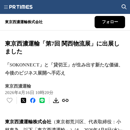
東京西濃運輸株式会社
フォロー
東京西濃運輸「第7回 関西物流展」に出展し
ました
「SOKONNECT」と「貸切王」が生み出す新たな価値、
今後のビジネス展開へ手応え
東京西濃運輸
2026年4月16日 10時20分
い
い
ね
！
東京西濃運輸株式会社
（東京都荒川区、代表取締役：小
数
林東為、以下「東京西濃運輸」）は、2026年4月8日(水)～