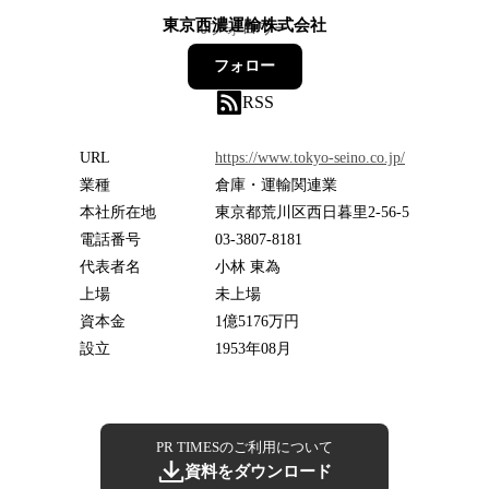
東京西濃運輸株式会社
0
フォロワー
フォロー
RSS
URL
https://www.tokyo-seino.co.jp/
業種
倉庫・運輸関連業
本社所在地
東京都荒川区西日暮里2-56-5
電話番号
03-3807-8181
代表者名
小林 東為
上場
未上場
資本金
1億5176万円
設立
1953年08月
PR TIMESのご利用について
資料をダウンロード