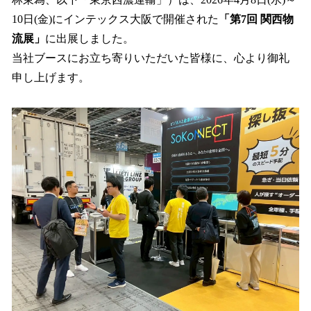
を
10日(金)にインテックス大阪で開催された
「第7回 関西物
読
み
流展」
に出展しました。
込
当社ブースにお立ち寄りいただいた皆様に、心より御礼
み
申し上げます。
中
で
す