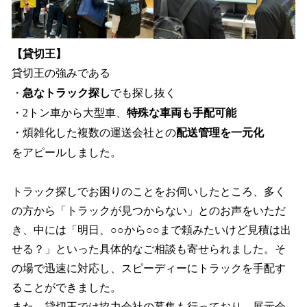
【貸切王】
貸切王の強みである
・
急なトラック探し
でも探し抜く
・2トン車から大型車、
特殊な車両も手配可能
・煩雑化した複数の運送会社との
配送管理を一元化
をアピールしました。
トラック探しでお困りのことをお伺いしたところ、多く
の方から「トラックが見つからない」とのお声をいただ
き、中には「明日、○○から○○まで頼みたいけど見積は出
せる？」といった具体的なご相談も寄せられました。そ
の場で迅速に対応し、スピーディーにトラックを手配す
ることができました。
また、貸切王では協力会社の募集も行っており、展示会