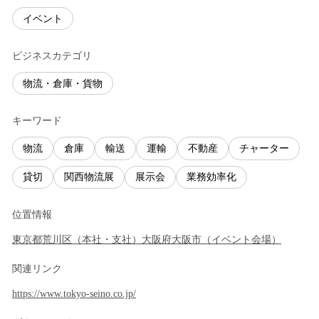
イベント
ビジネスカテゴリ
物流・倉庫・貨物
キーワード
物流
倉庫
輸送
運輸
不動産
チャーター
貸切
関西物流展
展示会
業務効率化
位置情報
東京都
荒川区
（
本社・支社
）
大阪府
大阪市
（
イベント会場
）
関連リンク
https://www.tokyo-seino.co.jp/