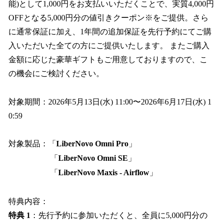
能)として1,000円をお支払いいただくことで、実質4,000円
OFFとなる5,000円分の値引きクーポン※をご提供。さら
に通常保証に加え、1年間の追加保証を先行予約にてご購
入いただいた全ての方にご提供いたします。 またご購入
金額に応じた豪華ギフトもご用意しておりますので、こ
の機会にご検討ください。
対象期間：2026年5月13日(水) 11:00〜2026年6月17日(水) 1
0:59
対象製品：「
LiberNovo Omni Pro
」
「
LiberNovo Omni SE
」
「
LiberNovo Maxis - Airflow
」
特典内容：
特典 1
：先行予約に参加いただくと、全員に5,000円分の