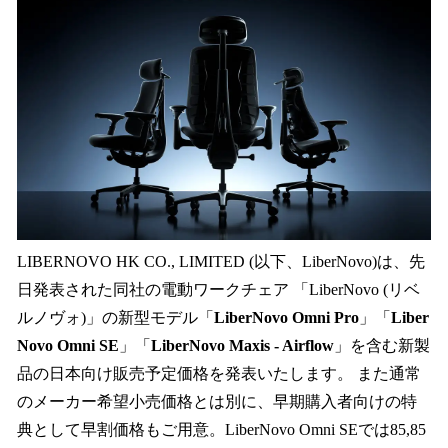
読
み
込
み
中
で
す
LIBERNOVO HK CO., LIMITED (以下、LiberNovo)は、先
日発表された同社の電動ワークチェア 「LiberNovo (リベ
ルノヴォ)」の新型モデル「
LiberNovo Omni Pro
」「
Liber
Novo Omni SE
」「
LiberNovo Maxis - Airflow
」を含む新製
品の日本向け販売予定価格を発表いたします。 また通常
のメーカー希望小売価格とは別に、早期購入者向けの特
典として早割価格もご用意。LiberNovo Omni SEでは85,85