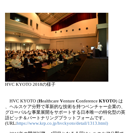
込
み
中
で
す
HVC KYOTO 2018の様子
HVC KYOTO (
H
ealthcare
V
enture
C
onference
KYOTO
) は
、ヘルスケア分野で革新的な技術を持つベンチャー企業の、
グローバルな事業展開をサポートする日本唯一の特化型の英
語ピッチ＆パートナリングプラットフォームです。
(URL:
https://www.krp.co.jp/hvckyoto/detail/1313.html)