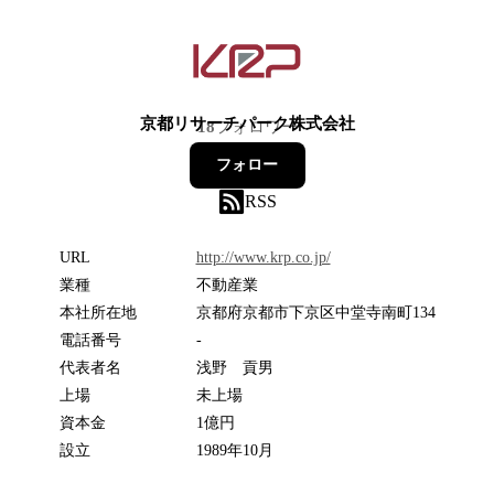
京都リサーチパーク株式会社
18
フォロワー
フォロー
RSS
URL
http://www.krp.co.jp/
業種
不動産業
本社所在地
京都府京都市下京区中堂寺南町134
電話番号
-
代表者名
浅野 貢男
上場
未上場
資本金
1億円
設立
1989年10月