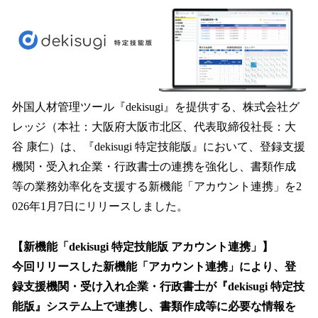
ね
！
数
を
読
み
込
み
外国人材管理ツール『dekisugi』を提供する、株式会社グ
中
レッジ（本社：大阪府大阪市北区、代表取締役社長：大
で
谷 康仁）は、『dekisugi 特定技能版』において、登録支援
す
機関・受入れ企業・行政書士の連携を強化し、書類作成
等の業務効率化を支援する新機能「アカウント連携」を2
026年1月7日にリリースしました。
【新機能「dekisugi 特定技能版 アカウント連携」】
今回リリースした新機能「アカウント連携」により、登
録支援機関・受け入れ企業・行政書士が『dekisugi 特定技
能版』システム上で連携し、書類作成等に必要な情報を