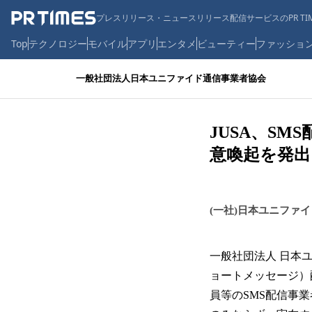
プレスリリース・ニュースリリース配信サービスのPR TIM
Top
テクノロジー
モバイル
アプリ
エンタメ
ビューティー
ファッショ
一般社団法人日本ユニファイド通信事業者協会
JUSA、S
意喚起を発出
(一社)日本ユニファ
一般社団法人 日本
ョートメッセージ）
員等のSMS配信事