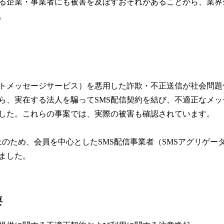
る企業・事業者にも被害を及ぼすおそれがあることから、業界
み
込
。
み
中
で
す
ートメッセージサービス）を悪用した詐欺・不正送信が社会問題化
ら、実在する法人を騙ってSMS配信契約を結び、不適正なメ
した。これらの事案では、実際の被害も確認されています。
防止のため、会員を中心としたSMS配信事業者（SMSアグリゲー
ました。
要