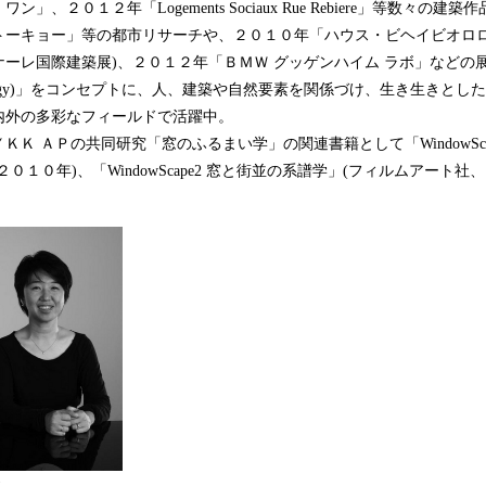
」、２０１２年「Logements Sociaux Rue Rebiere」等数々の
トーキョー」等の都市リサーチや、２０１０年「ハウス・ビヘイビオロロ
ーレ国際建築展)、２０１２年「ＢＭＷ グッゲンハイム ラボ」などの
orology)」をコンセプトに、人、建築や自然要素を関係づけ、生き生きと
内外の多彩なフィールドで活躍中。
ＫＫ ＡＰの共同研究「窓のふるまい学」の関連書籍として「WindowSca
０１０年)、「WindowScape2 窓と街並の系譜学」(フィルムアート社