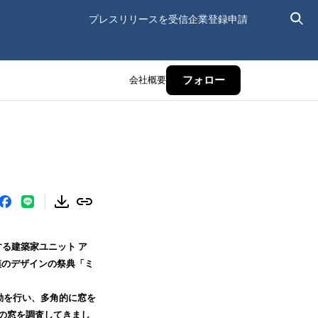
プレスリリースを受信
企業登録申請
会社概要
フォロー
する建築家ユニット ア
模のデザインの祭典「ミ
動を行い、多角的に窓を
国の窓を調査してきまし