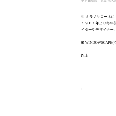
塚本 由晴氏、貝島 桃代
※ ミラノサローネに
１９６１年より毎年
イターやデザイナー
※ WINDOWSCA
以上