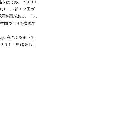
建築作品をはじめ、２００１
ジー」(第１２回ヴ
展示企画がある。「ふ
した空間づくりを実践す
pe 窓のふるまい学」
、２０１４年)を出版し