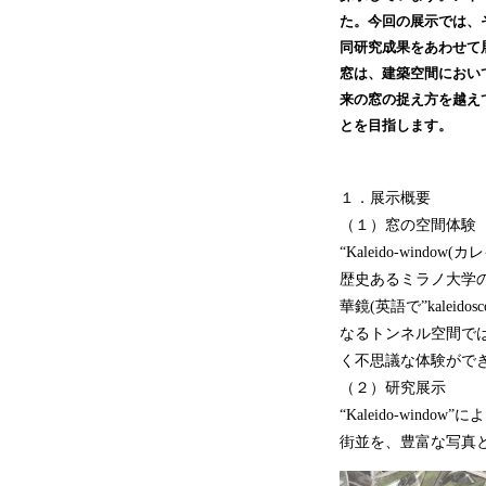
た。今回の展示では、
同研究成果をあわせて
窓は、建築空間におい
来の窓の捉え方を越え
とを目指します。
１．展示概要
（１）窓の空間体験
“Kaleido-windo
歴史あるミラノ大学の
華鏡(英語で”kale
なるトンネル空間で
く不思議な体験がで
（２）研究展示
“Kaleido-wi
街並を、豊富な写真