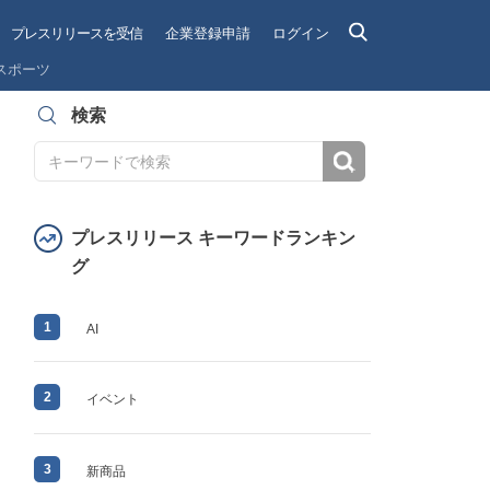
プレスリリースを受信
企業登録申請
ログイン
スポーツ
検索
検索
プレスリリース キーワードランキン
グ
1
AI
2
イベント
3
新商品