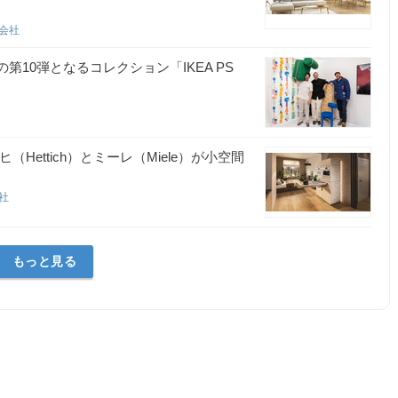
式会社
の第10弾となるコレクション「IKEA PS
社
Hettich）とミーレ（Miele）が小空間
会社
もっと見る